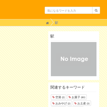
H
駅
o
m
e
駅
関連するキーワード
空港
お菓子
(2)
(80)
おみやげ
お土産
(2)
(3)