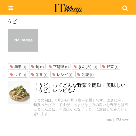
うど
簡単
旬
下処理
きんぴら
野菜
(1)
(1)
(1)
(1)
(1)
ウド
栄養
レシピ
効能
(1)
(1)
(1)
(1)
「うど」ってどんな野菜？簡単・美味しい
「うど」レシピも♪
うどの旬は、3月から5月（春～初夏）です。まさに今、
旬真っただ中！ですが、あまりなじみの深いお野菜とは言
えませんよね。今回はそんな「うど」に注目してみたいと
思います。
ruru
|
173
view