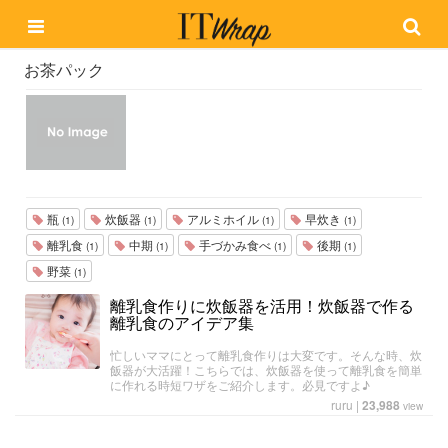
お茶パック
瓶
炊飯器
アルミホイル
早炊き
(1)
(1)
(1)
(1)
離乳食
中期
手づかみ食べ
後期
(1)
(1)
(1)
(1)
野菜
(1)
離乳食作りに炊飯器を活用！炊飯器で作る
離乳食のアイデア集
忙しいママにとって離乳食作りは大変です。そんな時、炊
飯器が大活躍！こちらでは、炊飯器を使って離乳食を簡単
に作れる時短ワザをご紹介します。必見ですよ♪
ruru
|
23,988
view