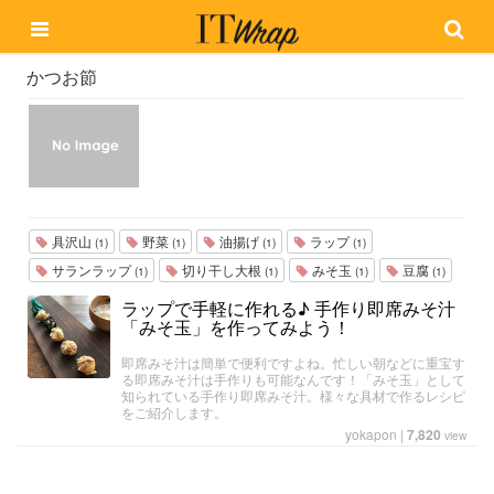
かつお節
具沢山
野菜
油揚げ
ラップ
(1)
(1)
(1)
(1)
サランラップ
切り干し大根
みそ玉
豆腐
(1)
(1)
(1)
(1)
ラップで手軽に作れる♪ 手作り即席みそ汁
「みそ玉」を作ってみよう！
即席みそ汁は簡単で便利ですよね。忙しい朝などに重宝す
る即席みそ汁は手作りも可能なんです！「みそ玉」として
知られている手作り即席みそ汁。様々な具材で作るレシピ
をご紹介します。
yokapon
|
7,820
view