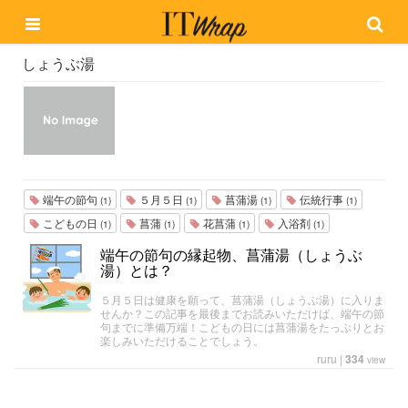
しょうぶ湯
端午の節句
５月５日
菖蒲湯
伝統行事
(1)
(1)
(1)
(1)
こどもの日
菖蒲
花菖蒲
入浴剤
(1)
(1)
(1)
(1)
端午の節句の縁起物、菖蒲湯（しょうぶ
湯）とは？
５月５日は健康を願って、菖蒲湯（しょうぶ湯）に入りま
せんか？この記事を最後までお読みいただけば、端午の節
句までに準備万端！こどもの日には菖蒲湯をたっぷりとお
楽しみいただけることでしょう。
ruru
|
334
view