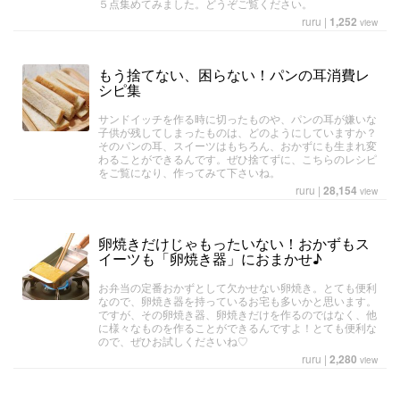
５点集めてみました。どうぞご覧ください。
ruru
|
1,252
view
もう捨てない、困らない！パンの耳消費レ
シピ集
サンドイッチを作る時に切ったものや、パンの耳が嫌いな
子供が残してしまったものは、どのようにしていますか？
そのパンの耳、スイーツはもちろん、おかずにも生まれ変
わることができるんです。ぜひ捨てずに、こちらのレシピ
をご覧になり、作ってみて下さいね。
ruru
|
28,154
view
卵焼きだけじゃもったいない！おかずもス
イーツも「卵焼き器」におまかせ♪
お弁当の定番おかずとして欠かせない卵焼き。とても便利
なので、卵焼き器を持っているお宅も多いかと思います。
ですが、その卵焼き器、卵焼きだけを作るのではなく、他
に様々なものを作ることができるんですよ！とても便利な
ので、ぜひお試しくださいね♡
ruru
|
2,280
view