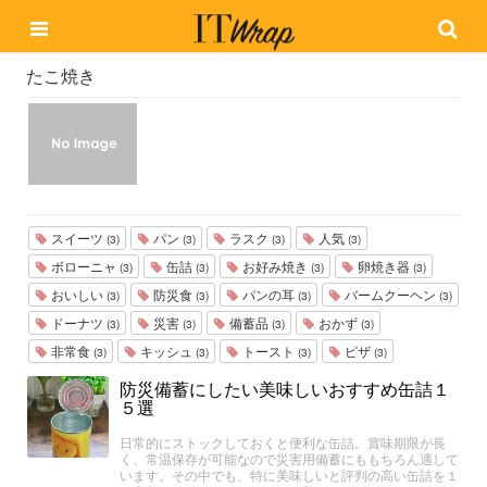
たこ焼き
スイーツ
パン
ラスク
人気
(3)
(3)
(3)
(3)
ボローニャ
缶詰
お好み焼き
卵焼き器
(3)
(3)
(3)
(3)
おいしい
防災食
パンの耳
バームクーヘン
(3)
(3)
(3)
(3)
ドーナツ
災害
備蓄品
おかず
(3)
(3)
(3)
(3)
非常食
キッシュ
トースト
ピザ
(3)
(3)
(3)
(3)
防災備蓄にしたい美味しいおすすめ缶詰１
５選
日常的にストックしておくと便利な缶詰。賞味期限が長
く、常温保存が可能なので災害用備蓄にももちろん適して
います。その中でも、特に美味しいと評判の高い缶詰を１