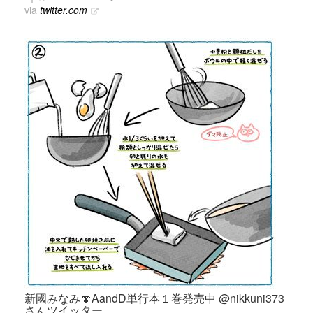
via
twitter.com
新國みなみ🍄AandD単行本１巻発売中 @nikkuni373
さんツイッター