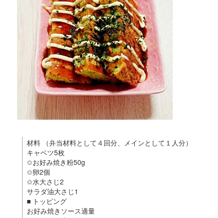
材料 （弁当材料として４回分、メインとして１人分）
キャベツ5枚
✩お好み焼き粉50g
✩卵2個
✩水大さじ2
サラダ油大さじ1
■ トッピング
お好み焼きソース適量