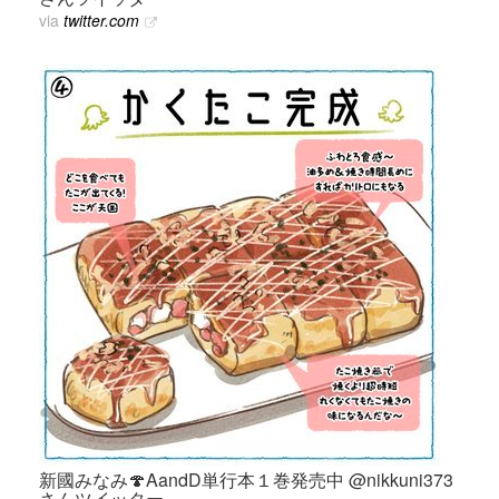
via
twitter.com
新國みなみ🍄AandD単行本１巻発売中 @nikkuni373
さんツイッター