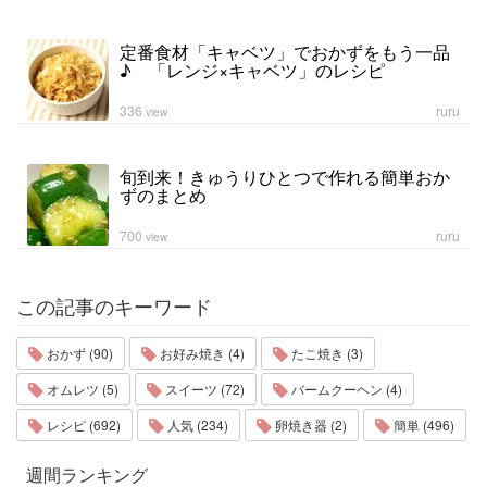
定番食材「キャベツ」でおかずをもう一品
♪ 「レンジ×キャベツ」のレシピ
336
ruru
view
旬到来！きゅうりひとつで作れる簡単おか
ずのまとめ
700
ruru
view
この記事のキーワード
おかず (90)
お好み焼き (4)
たこ焼き (3)
オムレツ (5)
スイーツ (72)
バームクーヘン (4)
レシピ (692)
人気 (234)
卵焼き器 (2)
簡単 (496)
週間ランキング