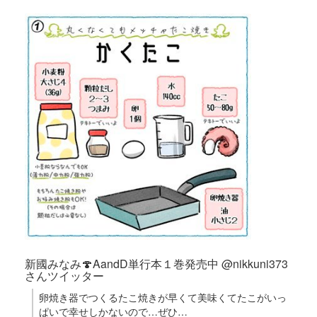
新國みなみ🍄AandD単行本１巻発売中 @nikkuni373
さんツイッター
卵焼き器でつくるたこ焼きが早くて美味くてたこがいっ
ぱいで幸せしかないので…ぜひ…