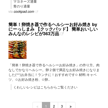
マヨネーズ適量
青のり適量
via
cookpad.com
簡単！卵焼き器で作るヘルシーお好み焼き by
にーっしまみ 【クックパッド】 簡単おいしい
みんなのレシピが363万品
「簡単！卵焼き器で作るヘルシーお好み焼き」の作り方。肉
なしでかなりヘルシー。卵２個で満足なお好み焼きになりま
した(^^)お弁当に！ランチに！おすすめです✩ 材料:キャベ
ツ、✩お好み焼き粉、✩卵..
くわしいレシピはこちらからご覧ください
1
2
3