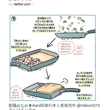
via
twitter.com
新國みなみ🍄AandD単行本１巻発売中 @nikkuni373
さんツイッター