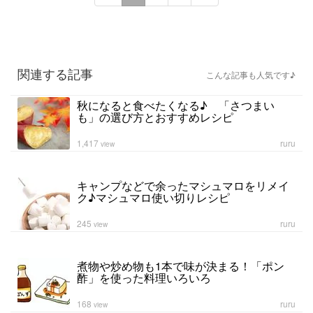
関連する記事
こんな記事も人気です♪
秋になると食べたくなる♪ 「さつまい
も」の選び方とおすすめレシピ
1,417
ruru
view
キャンプなどで余ったマシュマロをリメイ
ク♪マシュマロ使い切りレシピ
245
ruru
view
煮物や炒め物も1本で味が決まる！「ポン
酢」を使った料理いろいろ
168
ruru
view