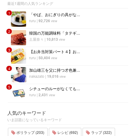
最近1週間の人気ランキング
1
「やば、おにぎりの具がな...
ruru
|
92,726
view
2
韓国の万能調味料「タテギ...
土屋奈々
|
10,813
view
3
【お弁当対策パート４】お...
ruru
|
50,404
view
4
加山雄三を父に持つ才色兼...
nakazato
|
19,016
view
5
シチューのルーがなくても...
ruru
|
2,431
view
人気のキーワード
いま話題になっているキーワード
ポリラップ (203)
レシピ (692)
ラップ (322)