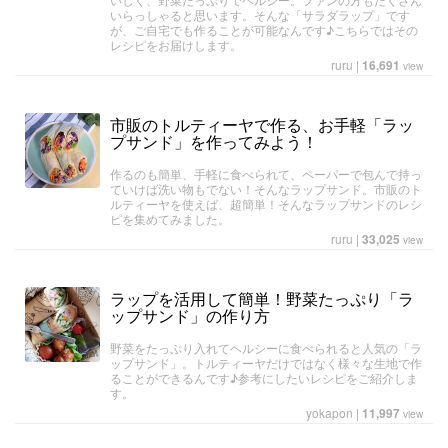
いらっしゃると思います。そんな「サラダラップ」です
が、ご自宅でも作ることが可能なんです♪こちらではその
レシピをお届けします。
ruru
|
16,691
view
市販のトルティーヤで作る、お手軽「ラッ
プサンド」を作ってみよう！
作るのも簡単、手軽に食べられて、ペーパーで包んで持っ
ていけば洗い物もでない！そんなラップサンド。市販のト
ルティーヤを使えば、超簡単！そんなラップサンドのレシ
ピを集めてみました。
ruru
|
33,025
view
ラップを活用して簡単！野菜たっぷり「ラ
ップサンド」の作り方
野菜をたっぷり入れてヘルシーに食べられると人気の「ラ
ップサンド」。トルティーヤだけではなく様々な生地で作
ることができるんです♪参考にしたいレシピをご紹介しま
す。
yokapon
|
11,997
view