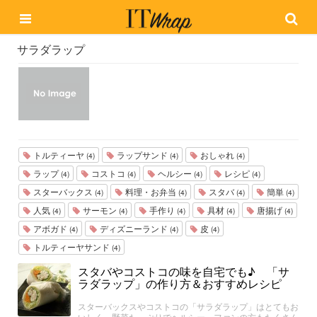
サラダラップ
トルティーヤ
ラップサンド
おしゃれ
(4)
(4)
(4)
ラップ
コストコ
ヘルシー
レシピ
(4)
(4)
(4)
(4)
スターバックス
料理・お弁当
スタバ
簡単
(4)
(4)
(4)
(4)
人気
サーモン
手作り
具材
唐揚げ
(4)
(4)
(4)
(4)
(4)
アボガド
ディズニーランド
皮
(4)
(4)
(4)
トルティーヤサンド
(4)
スタバやコストコの味を自宅でも♪ 「サ
ラダラップ」の作り方＆おすすめレシピ
スターバックスやコストコの「サラダラップ」はとてもお
いしく、野菜たっぷりでヘルシー。ファンの方もたくさん