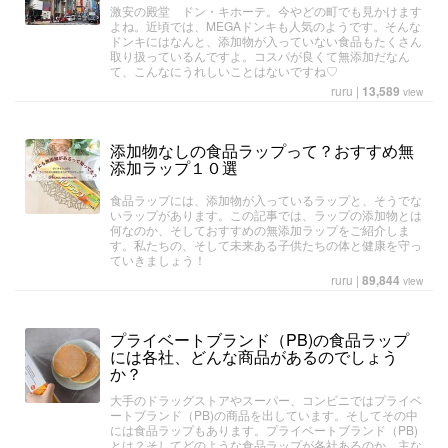
激安の殿堂 ドン・キホーテ。今やどの町でも見かけます
よね。近頃では、MEGAドンキも人気のようです。そんな
ドンキにはなんと、添加物が入っていない食品もたくさん
取り扱っているんですよ。コスパが良くて無添加だなん
て、こんなにうれしいことはないですね♡
ruru
|
13,589
view
添加物なしの食品ラップって？おすすめ無
添加ラップ１０選
食品ラップには、添加物が入っているラップと、そうでな
いラップがあります。この記事では、ラップの添加物とは
何なのか、そしておすすめの無添加ラップをご紹介しま
す。私たちの、そして未来ある子供たちの体と健康を守っ
ていきましょう！
ruru
|
89,844
view
プライベートブランド（PB)の食品ラップ
には各社、どんな商品があるのでしょう
か？
大手のドラッグストアやスーパー、コンビニではプライベ
ートブランド（PB)の商品を出しています。そしてその中
には食品ラップもあります。プライベートブランド（PB)
とは？そしてどのような食品ラップが各社あるのか、主な