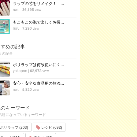
ラップの芯をリメイク！ ...
ruru
|
36,195
view
もこもこの泡で楽しくお掃...
ruru
|
7,290
view
すすめの記事
目の記事
ポリラップは何故使いにく...
yokapon
|
62,978
view
安心・安全な食品用の無添...
ruru
|
5,820
view
気のキーワード
話題になっているキーワード
ポリラップ (203)
レシピ (692)