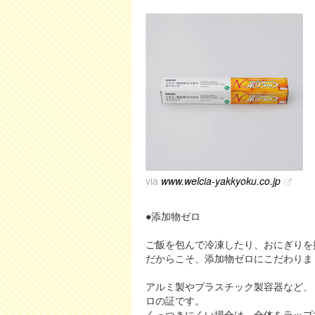
via
www.welcia-yakkyoku.co.jp
●添加物ゼロ
ご飯を包んで冷凍したり、おにぎりを
だからこそ、添加物ゼロにこだわりま
アルミ製やプラスチック製容器など、
ロの証です。
くっつきにくい場合は、全体をラップ