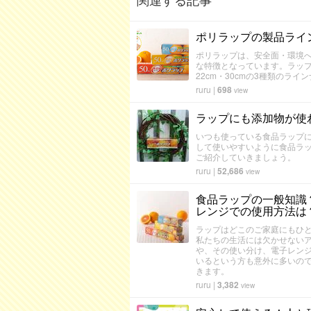
ポリラップの製品ライ
ポリラップは、安全面・環境
な特徴となっています。ラップ
22cm・30cmの3種類の
ruru
|
698
view
ラップにも添加物が使
いつも使っている食品ラップ
して使いやすいように食品ラ
ご紹介していきましょう。
ruru
|
52,686
view
食品ラップの一般知識
レンジでの使用方法は
ラップはどこのご家庭にもひ
私たちの生活には欠かせない
や、その使い分け、電子レン
いるという方も意外に多いの
きます。
ruru
|
3,382
view