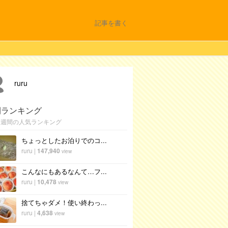
記事を書く
ruru
間ランキング
1週間の人気ランキング
ちょっとしたお泊りでのコ...
ruru
|
147,940
view
こんなにもあるなんて…フ...
ruru
|
10,478
view
捨てちゃダメ！使い終わっ...
ruru
|
4,638
view