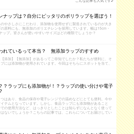
こんな記事も人気です♪
ンナップは？自分にピッタリのポリラップを選ぼう！
へのやさしさにこだわり、添加物を使用せずに製造されているのが大き
の原料にも、無添加のポリエチレンを採用しています。幅は15cm・
ラインナップ。皆さんが使いやすいサイズはどの種類でしょうか？
われているって本当？ 無添加ラップのすすめ
に【添加】【無添加】があるってご存知でしたか？私たちが便利に、そ
ップには添加物が使用されています。今回はそちらにスポットを当て、
？？ラップにも添加物が！？ラップの使い分けや電子
？
とつはあり、食品の保存や電子レンジでの温めなどにとても便利。今や
アイテムとなっています。しかし、食品ラップにも添加物があること
ジでの使用方法など、はっきりとしたことは知らずになんとなく使って
ではないでしょうか？こちらの記事では、これらについてお届けしてい