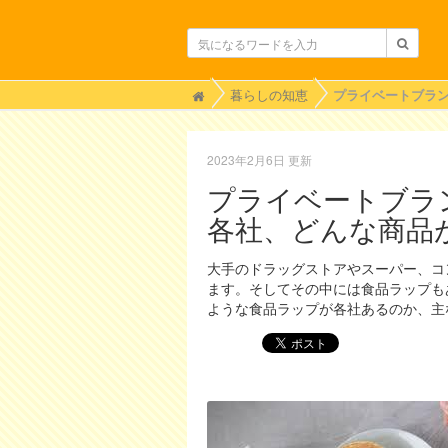
H
暮らしの知恵
o
m
e
2023年2月6日 更新
プライベートブラ
各社、どんな商品
大手のドラッグストアやスーパー、コ
ます。そしてその中には食品ラップも
ような食品ラップが各社あるのか、主