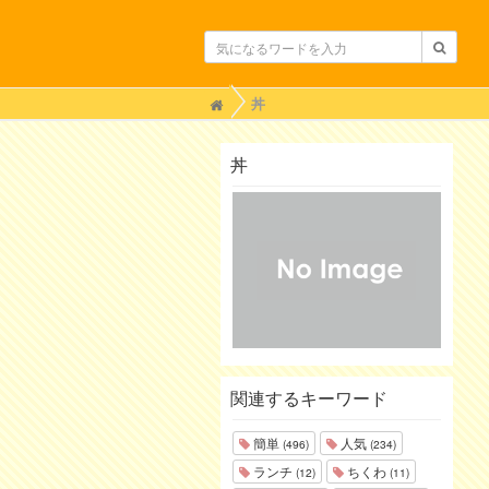
H
丼
o
m
e
丼
関連するキーワード
簡単
人気
(496)
(234)
ランチ
ちくわ
(12)
(11)