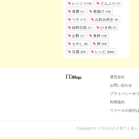
レンジ
どんぶり
(119)
(1)
食費
唐揚げ
(1)
(16)
ツナ
お好み焼き
(17)
(4)
給料日前
ひき肉
(1)
(7)
お麩
食材
(1)
(16)
もやし
卵
(6)
(40)
豆腐
レシピ
(25)
(692)
運営会社
お問い合わせ
プライバシーポ
利用規約
リリースの送付
Copyright © ママ向けの子育てと暮