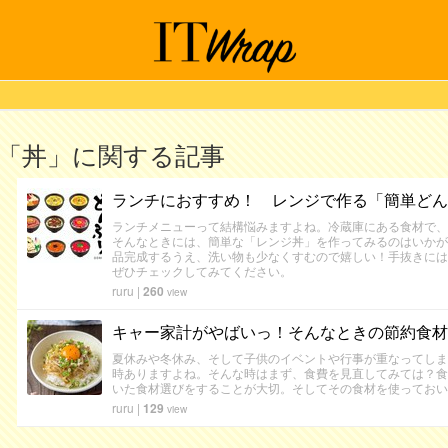
「丼」に関する記事
ランチにおすすめ！ レンジで作る「簡単どん
ランチメニューって結構悩みますよね。冷蔵庫にある食材で、
そんなときには、簡単な「レンジ丼」を作ってみるのはいかが
品完成するうえ、洗い物も少なくすむので嬉しい！手抜きには
ぜひチェックしてみてください。
ruru
|
260
view
キャー家計がやばいっ！そんなときの節約食材
夏休みや冬休み、そして子供のイベントや行事が重なってしま
時ありますよね。そんな時はまず、食費を見直してみては？食
いた食材選びをすることが大切。そしてその食材を使っておい
ruru
|
129
view