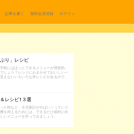
記事を書く
無料会員登録
ログイン
ぶり」レシピ
手軽にぱぱっとできるメニューが理想的。
でしょう？レンジにおまかせでおいしい一
見えないいろいろな丼レシピがあるので、
＆レシピ1３選
った時など、今月家計がやばい！っていう
費を抑えるためには、できるだけ節約に向
しいメニューを作ってみましょう。