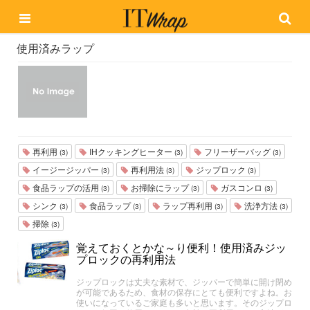
使用済みラップ
再利用
IHクッキングヒーター
フリーザーバッグ
(3)
(3)
(3)
イージージッパー
再利用法
ジップロック
(3)
(3)
(3)
食品ラップの活用
お掃除にラップ
ガスコンロ
(3)
(3)
(3)
シンク
食品ラップ
ラップ再利用
洗浄方法
(3)
(3)
(3)
(3)
掃除
(3)
覚えておくとかな～り便利！使用済みジッ
プロックの再利用法
ジップロックは丈夫な素材で、ジッパーで簡単に開け閉め
が可能であるため、食材の保存にとても便利ですよね。お
使いになっているご家庭も多いと思います。そのジップロ