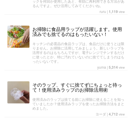
ックを何回か使用したあと、有効に再利用できる方法があ
るんですよ。ぜひ活用してみてくださいね。
ruru
|
1,119
view
お掃除に食品用ラップが活躍します。使用
済みでも捨てるのはもったいない！
キッチンの必需品の食品ラップは、食品だけに使うとは限
りません。お掃除に活用してみましょう。新しいラップを
活用するのはもちろんですが、電子レンジでチンするだけ
に使ったとか、特に汚れていないのに捨ててしまうのはも
ったいないです。
yuma
|
5,314
view
そのラップ、すぐに捨てずにちょっと待っ
て！使用済みラップのお掃除活用術
使用済みのラップは捨てる前にお掃除に使えることを知っ
ていましたか？使用済みラップを使ったお掃除方法をまと
めました。
ヨーダ
|
4,712
view