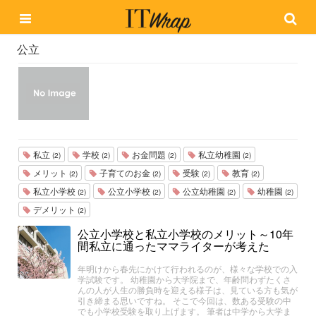
公立
私立
学校
お金問題
私立幼稚園
(2)
(2)
(2)
(2)
メリット
子育てのお金
受験
教育
(2)
(2)
(2)
(2)
私立小学校
公立小学校
公立幼稚園
幼稚園
(2)
(2)
(2)
(2)
デメリット
(2)
公立小学校と私立小学校のメリット～10年
間私立に通ったママライターが考えた
年明けから春先にかけて行われるのが、様々な学校での入
学試験です。 幼稚園から大学院まで、年齢問わずたくさ
んの人が人生の勝負時を迎える様子は、見ている方も気が
引き締まる思いですね。 そこで今回は、数ある受験の中
でも小学校受験を取り上げます。 筆者は中学から大学ま