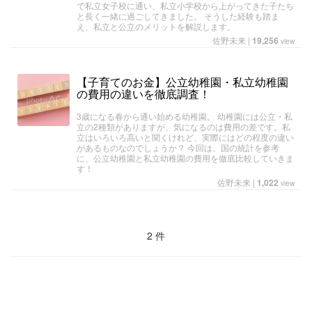
で私立女子校に通い、私立小学校から上がってきた子たち
と長く一緒に過ごしてきました。 そうした経験も踏ま
え、私立と公立のメリットを解説します。
佐野未来
|
19,256
view
【子育てのお金】公立幼稚園・私立幼稚園
の費用の違いを徹底調査！
3歳になる春から通い始める幼稚園。 幼稚園には公立・私
立の2種類がありますが、気になるのは費用の差です。私
立はいろいろ高いと聞くけれど、実際にはどの程度の違い
があるものなのでしょうか？ 今回は、国の統計を参考
に、公立幼稚園と私立幼稚園の費用を徹底比較していきま
す！
佐野未来
|
1,022
view
2 件