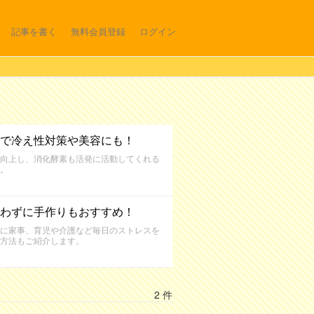
記事を書く
無料会員登録
ログイン
で冷え性対策や美容にも！
向上し、消化酵素も活発に活動してくれる
。
わずに手作りもおすすめ！
に家事、育児や介護など毎日のストレスを
方法もご紹介します。
2 件