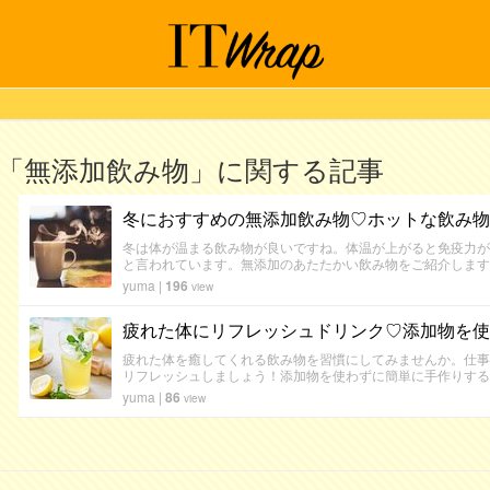
「無添加飲み物」に関する記事
冬におすすめの無添加飲み物♡ホットな飲み物
冬は体が温まる飲み物が良いですね。体温が上がると免疫力が
と言われています。無添加のあたたかい飲み物をご紹介します
yuma
|
196
view
疲れた体にリフレッシュドリンク♡添加物を使
疲れた体を癒してくれる飲み物を習慣にしてみませんか。仕事
リフレッシュしましょう！添加物を使わずに簡単に手作りする
yuma
|
86
view