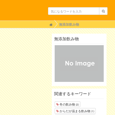
H
無添加飲み物
o
m
e
無添加飲み物
関連するキーワード
冬の飲み物
(2)
からだが温まる飲み物
(1)