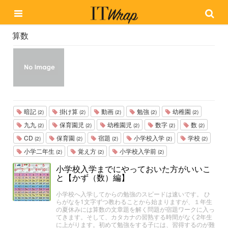
算数
暗記
掛け算
動画
勉強
幼稚園
(2)
(2)
(2)
(2)
(2)
九九
保育園児
幼稚園児
数字
数
(2)
(2)
(2)
(2)
(2)
CD
保育園
宿題
小学校入学
学校
(2)
(2)
(2)
(2)
(2)
小学二年生
覚え方
小学校入学前
(2)
(2)
(2)
小学校入学までにやっておいた方がいいこ
と【かず（数）編】
小学校へ入学してからの勉強のスピードは速いです。 ひ
らがなを1文字ずつ教わることから始まりますが、１年生
の夏休みには算数の文章題を解く問題が宿題ワークに入っ
てきます。そして、カタカナの習熟する時間がなく2年生
に上がります。初めて勉強をする子には、習得するのが難