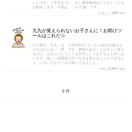
しいです。１年生までに、少し事前勉強をしておくことを
お勧めします。今回は 「かず 編」です。
とおこ
|
195
view
九九が覚えられないお子さんに！お助けツ
ールはこれだ☆
かけ算の「九九」は、小学2年生になったら誰もが超えな
ければならない「壁」です。興味のあることはすぐに覚え
るのに、九九だけどうしても苦手というお子さんも中には
います。楽しい雰囲気の中で九九を覚えることができるよ
う、いろいろなツールを調べてみました。
ruru
|
3,407
view
2 件