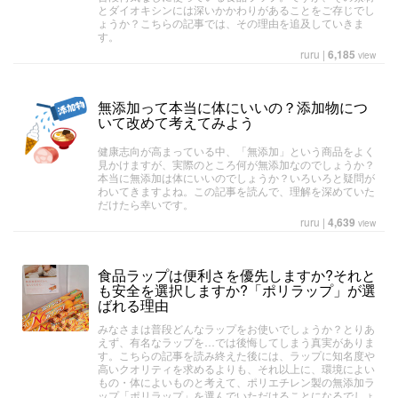
とダイオキシンには深いかかわりがあることをご存じでし
ょうか？こちらの記事では、その理由を追及していきま
す。
ruru
|
6,185
view
無添加って本当に体にいいの？添加物につ
いて改めて考えてみよう
健康志向が高まっている中、「無添加」という商品をよく
見かけますが、実際のところ何が無添加なのでしょうか？
本当に無添加は体にいいのでしょうか？いろいろと疑問が
わいてきますよね。この記事を読んで、理解を深めていた
だけたら幸いです。
ruru
|
4,639
view
食品ラップは便利さを優先しますか?それと
も安全を選択しますか?「ポリラップ」が選
ばれる理由
みなさまは普段どんなラップをお使いでしょうか？とりあ
えず、有名なラップを…では後悔してしまう真実がありま
す。こちらの記事を読み終えた後には、ラップに知名度や
高いクオリティを求めるよりも、それ以上に、環境によい
もの・体によいものと考えて、ポリエチレン製の無添加ラ
ップ「ポリラップ」を選んでいただけることになるでしょ