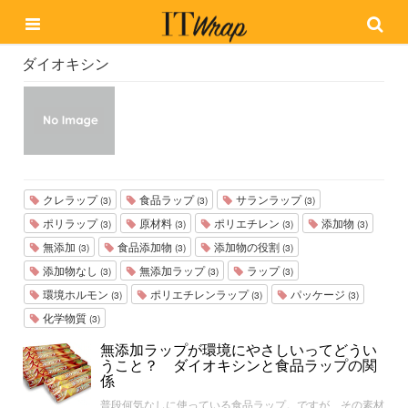
ダイオキシン
クレラップ
食品ラップ
サランラップ
(3)
(3)
(3)
ポリラップ
原材料
ポリエチレン
添加物
(3)
(3)
(3)
(3)
無添加
食品添加物
添加物の役割
(3)
(3)
(3)
添加物なし
無添加ラップ
ラップ
(3)
(3)
(3)
環境ホルモン
ポリエチレンラップ
パッケージ
(3)
(3)
(3)
化学物質
(3)
無添加ラップが環境にやさしいってどうい
うこと？ ダイオキシンと食品ラップの関
係
普段何気なしに使っている食品ラップ。ですが、その素材