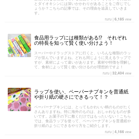
とダイオキシンには深いかかわりがあることをご存じでし
ょうか？こちらの記事では、その理由を追及していきま
す。
ruru
|
6,185
view
食品用ラップには種類がある⁉ それぞれ
の特長を知って賢く使い分けよう！
スーパーやドラッグストアに行くと、いろんな種類のラッ
プが並んでいますよね。どれも同じように見えるラップで
すが、素材によって違いがあります。素材や特徴を理解し
て、食材によって賢く使い分けるのが理想的ですよ！
ruru
|
32,404
view
ラップを使い、ペーパーナプキンを普通紙
や折り紙の硬さにできるって！？
ペーパーナプキンには、とってもかわいい柄のものがたく
さんありますね。特に海外のものは、おしゃれなものが多
いです。お菓子の下に敷くだけではもったいない！こちら
では、食品ラップを使って、ペーパーナプキンを普通紙や
折り紙のようにできるやり方をご紹介します。
ruru
|
4,166
view