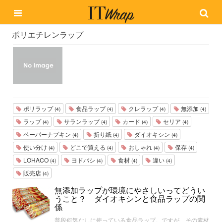
ポリエチレンラップ
ポリラップ
食品ラップ
クレラップ
無添加
(4)
(4)
(4)
(4)
ラップ
サランラップ
カード
セリア
(4)
(4)
(4)
(4)
ペーパーナプキン
折り紙
ダイオキシン
(4)
(4)
(4)
使い分け
どこで買える
おしゃれ
保存
(4)
(4)
(4)
(4)
LOHACO
ヨドバシ
食材
違い
(4)
(4)
(4)
(4)
販売店
(4)
無添加ラップが環境にやさしいってどうい
うこと？ ダイオキシンと食品ラップの関
係
普段何気なしに使っている食品ラップ。ですが、その素材