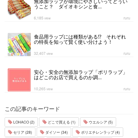
無添加ラップが環境にやさしいってどうい
うこと？ ダイオキシンと食...
6,185
ruru
view
食品用ラップには種類がある⁉ それぞれ
の特長を知って賢く使い分けよう！
32,407
ruru
view
安心・安全の無添加ラップ「ポリラップ」
はどこのお店で買えるのか調...
10,265
ruru
view
この記事のキーワード
LOHACO (2)
どこで買える (1)
ウエルシア (5)
セリア (28)
ダイソー (34)
ポリエチレンラップ (4)