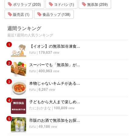
ポリラップ (203)
ヨドバシ (1)
無添加 (259)
販売店 (1)
食品ラップ (138)
週間ランキング
最近1週間の人気ランキング
1
【イオン】の無添加冷凍食...
ruru
|
179,637
view
2
スーパーでも「無添加」が...
ruru
|
400,963
view
3
本物じゃないキムチがある...
ruru
|
6,267
view
4
子どもから大人まで楽しめ...
たにおかまな
|
100,809
view
5
市販のお酒で無添加をお探...
ruru
|
49,186
view