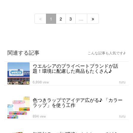
1
2
3
…
関連する記事
こんな記事も人気です♪
ウエルシアのプライベートブランドが話
題！環境に配慮した商品もたくさん♪
6,898
ruru
view
色つきラップでアイデア広がる♪ 「カラー
ラップ」を使う工作
894
ruru
view