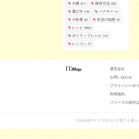
大根
保存方法
(21)
(22)
選び方
パクチー
(18)
(1)
小松菜
生活の知恵
(6)
(2)
レシピ
(692)
ポリラップレシピ
(10)
レンコン
(7)
運営会社
お問い合わせ
プライバシーポ
利用規約
リリースの送付
Copyright © ママ向けの子育てと暮