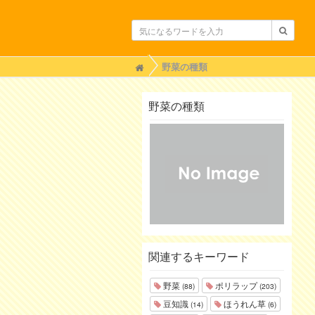
H
野菜の種類
o
m
e
野菜の種類
関連するキーワード
野菜
ポリラップ
(88)
(203)
豆知識
ほうれん草
(14)
(6)