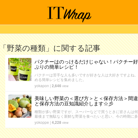
「野菜の種類」に関する記事
パクチーはのっけるだけじゃない！パクチー好
ぷりの簡単レシピ！
パクチーは苦手な人も多いですが好きな人は大好きですよね。
める簡単レシピを集めました。
yokapon
|
2,646
view
美味しい野菜の＜選び方＞と＜保存方法＞間違
と保存方法の豆知識紹介します☆彡
種類が多い野菜ですが、スーパーなどで買うときに皆さんは何
最後まで無駄なく新鮮な野菜を食べたいと思い、今の時期に多
yokoppe
|
4,228
view