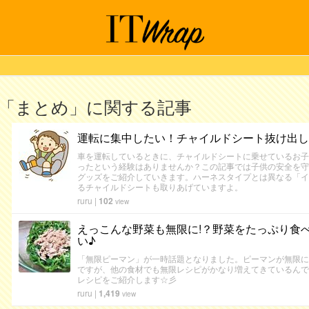
「まとめ」に関する記事
運転に集中したい！チャイルドシート抜け出し
車を運転しているときに、チャイルドシートに乗せているお子
ったという経験はありませんか？この記事では子供の安全を守
グッズをご紹介していきます。ハーネスタイプとは異なる「イ
るチャイルドシートも取りあげていますよ。
ruru
|
102
view
えっこんな野菜も無限に!？野菜をたっぷり食
い♪
「無限ピーマン」が一時話題となりました。ピーマンが無限に
ですが、他の食材でも無限レシピがかなり増えてきているんで
レシピをご紹介します☆彡
ruru
|
1,419
view