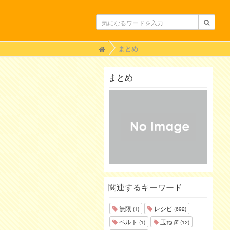
H
まとめ
o
m
e
まとめ
関連するキーワード
無限
レシピ
(1)
(692)
ベルト
玉ねぎ
(1)
(12)