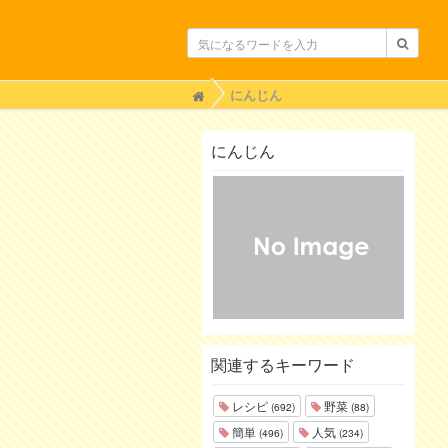
H
にんじん
o
m
e
にんじん
関連するキーワード
レシピ
野菜
(692)
(88)
簡単
人気
(496)
(234)