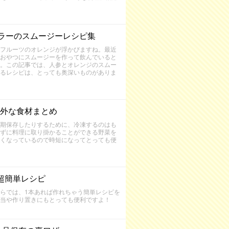
ラーのスムージーレシピ集
フルーツのオレンジが浮かびますね。最近
おやつにスムージーを作って飲んでいると
。この記事では、人参とオレンジのスムー
るレシピは、とっても奥深いものがありま
外な食材まとめ
期保存したりするために、冷凍するのはも
ずに料理に取り掛かることができる野菜を
くなっているので時短になってとっても便
超簡単レシピ
らでは、1本あれば作れちゃう簡単レシピを
当や作り置きにもとっても便利ですよ！