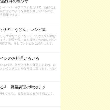
食品保存の裏ワザ
ンペーパーをプラスするだけで、新鮮なま
法にはどのような食材が適しているのか、
う情報ですよ！
たりの「うどん」レシピ集
りと大変なことになっていたなんて経験は
ょう。野菜や魚・肉を混ぜて作ればバラン
保存方法、そしてレシピをご紹介します。
インのお料理いろいろ
いるので、何かと便利な野菜ですよね。に
というときにもかなり役に立ちます。ぜひ
る♪ 野菜調理の時短テク
子レンジは、食品を温めるだけではなく、