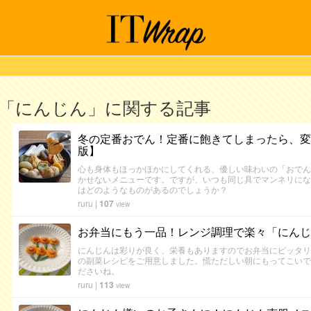
「にんじん」に関する記事
冬の定番おでん！定番に飽きてしまったら、変わ
版】
心も身体もほっかほかにしてくれる、優しい味わいの「おでん
かせないメニューです。ですが、いつも同じ具でマンネリにな
はどのようなものがあるのでしょうか？
ruru
|
107
view
お弁当にもう一品！レンジ調理で楽々「にんじ
にんじんは彩りが良く、栄養もありますのでお弁当にピッタリ
の副菜レシピをご用意しました。慌ただしい朝にもってこいで
ださいね。
ruru
|
113
view