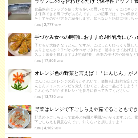
ラップに○○を合わせるだけで保存性アップ！
食品保存にラップを使う方も多いと思いますが、そこにキッチ
ま保存できる裏ワザがあるんです。この記事では、その保存方
そしてそのやり方をご紹介します。知らないと絶対に損しちゃ
ruru
|
2,777
view
手づかみ食べの時期におすすめ♪離乳食にぴっ
子どもが大好きなうどん。ですが、こぼしたりひっくり返した
ありませんか？手づかみ食べができれば、是非させてあげまし
スよく栄養も摂れますよ♪開始時期、基本の作り方や冷凍など
ruru
|
17,505
view
オレンジ色の野菜と言えば！「にんじん」がメ
にんじんはオレンジの彩りがきれいで、価格も比較的安定して
んじんメインのレシピを覚えておくと、あと一品どうしよう？
これからご紹介するレシピを参考に作ってみてください♫
ruru
|
13,730
view
野菜はレンジで下ごしらえや茹でることもでき
野菜の下ごしらえって意外と時間と手間がかかりますよね。電
下ごしらえも得意なんです。知らないと損しますよ！
ruru
|
4,162
view