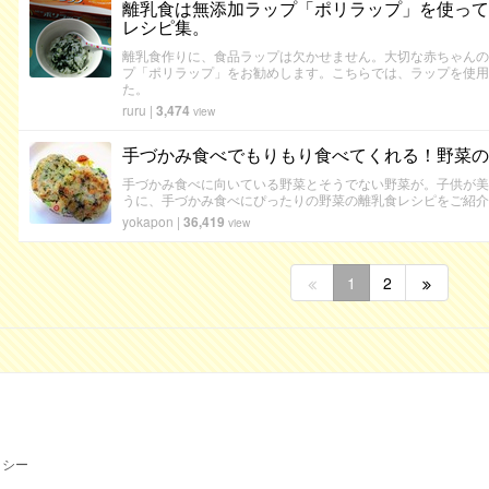
離乳食は無添加ラップ「ポリラップ」を使って
レシピ集。
離乳食作りに、食品ラップは欠かせません。大切な赤ちゃんの
プ「ポリラップ」をお勧めします。こちらでは、ラップを使用
た。
ruru
|
3,474
view
手づかみ食べでもりもり食べてくれる！野菜の
手づかみ食べに向いている野菜とそうでない野菜が。子供が美
うに、手づかみ食べにぴったりの野菜の離乳食レシピをご紹介
yokapon
|
36,419
view
1
2
リシー