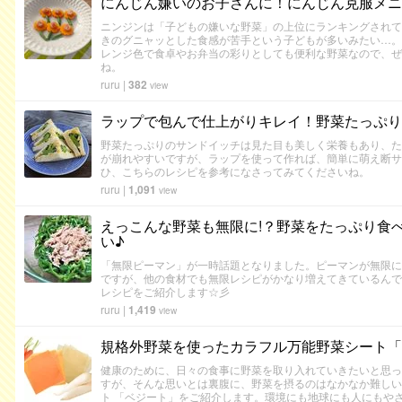
にんじん嫌いのお子さんに！にんじん克服メニ
ニンジンは「子どもの嫌いな野菜」の上位にランキングされて
きのグニャッとした食感が苦手という子どもが多いみたい…。
レンジ色で食卓やお弁当の彩りとしても便利な野菜なので、ぜ
ね。
ruru
|
382
view
ラップで包んで仕上がりキレイ！野菜たっぷり
野菜たっぷりのサンドイッチは見た目も美しく栄養もあり、た
が崩れやすいですが、ラップを使って作れば、簡単に萌え断サ
ひ、こちらのレシピを参考になさってみてくださいね。
ruru
|
1,091
view
えっこんな野菜も無限に!？野菜をたっぷり食
い♪
「無限ピーマン」が一時話題となりました。ピーマンが無限に
ですが、他の食材でも無限レシピがかなり増えてきているんで
レシピをご紹介します☆彡
ruru
|
1,419
view
規格外野菜を使ったカラフル万能野菜シート「
健康のために、日々の食事に野菜を取り入れていきたいと思っ
すが、そんな思いとは裏腹に、野菜を摂るのはなかなか難しい
ト 「ベジート」をご紹介します。環境にも地球にも人にもや