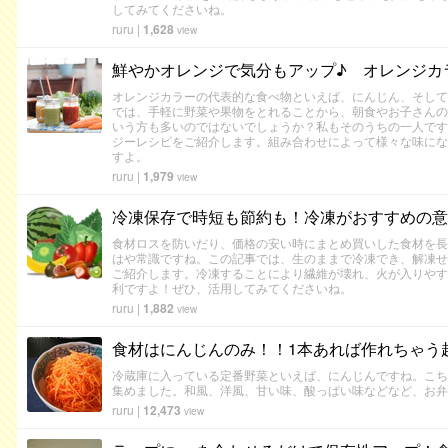
してみてくださいね。
ruru
|
1,628
view
鮮やかオレンジで気分もアップ♪ オレンジカ
オレンジカラーの代表的な食べ物といえば、にんじん、そして
では、手軽に野菜や果物をとれることから、朝食やお子さんの
いう方も多いのではないでしょうか？私もそのうちの一人です
ジーレシピをご紹介します。組み合わせによって様々な味にな
すよ。
ruru
|
1,979
view
冷凍保存で時短も節約も！冷凍がおすすめの意
食材ロスを防いだり、価格の安い時にまとめ買いした食材を長
はや常識ですね。この記事では、生のままで冷凍でき、解凍せ
ご紹介します。冷凍することにより繊維が壊れ、火が入りやす
利ですよ！ぜひ、活用してみてくださいね。
ruru
|
1,882
view
食材はにんじんのみ！！1本あれば作れちゃう
冷蔵庫に入っている定番野菜といえば、にんじんですね。こち
集めました。和風、洋風、甘い味、酸っぱい味などなど、お弁
ruru
|
12,473
view