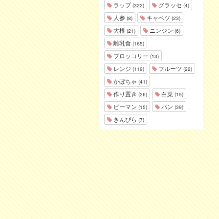
ラップ
グラッセ
(322)
(4)
人参
キャベツ
(8)
(23)
大根
ニンジン
(21)
(6)
離乳食
(165)
ブロッコリー
(13)
レンジ
フルーツ
(119)
(22)
かぼちゃ
(41)
作り置き
白菜
(26)
(15)
ピーマン
パン
(15)
(39)
きんぴら
(7)