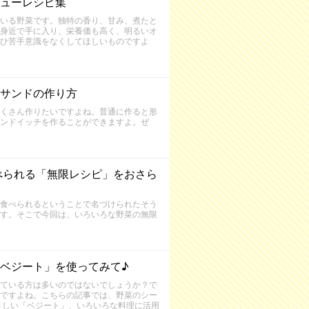
ューレシピ集
いる野菜です。独特の香り、甘み、煮たと
身近で手に入り、栄養価も高く、明るいオ
ひ苦手意識をなくしてほしいものですよ
サンドの作り方
くさん作りたいですよね。普通に作ると形
ンドイッチを作ることができますよ。ぜ
べられる「無限レシピ」をおさら
食べられるということで名づけられたそう
す。そこで今回は、いろいろな野菜の無限
ベジート」を使ってみて♪
ている方は多いのではないでしょうか？で
ですよね。こちらの記事では、野菜のシー
さしい「ベジート」、いろいろな料理に活用