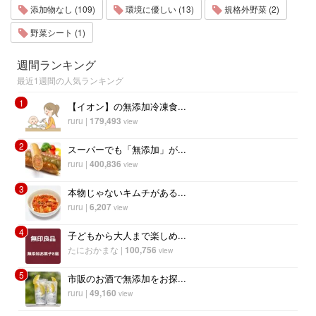
添加物なし (109)
環境に優しい (13)
規格外野菜 (2)
野菜シート (1)
週間ランキング
最近1週間の人気ランキング
1
【イオン】の無添加冷凍食...
ruru
|
179,493
view
2
スーパーでも「無添加」が...
ruru
|
400,836
view
3
本物じゃないキムチがある...
ruru
|
6,207
view
4
子どもから大人まで楽しめ...
たにおかまな
|
100,756
view
5
市販のお酒で無添加をお探...
ruru
|
49,160
view