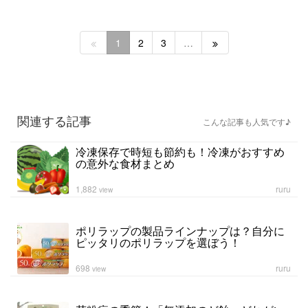
1
2
3
…
関連する記事
こんな記事も人気です♪
冷凍保存で時短も節約も！冷凍がおすすめ
の意外な食材まとめ
1,882
ruru
view
ポリラップの製品ラインナップは？自分に
ピッタリのポリラップを選ぼう！
698
ruru
view