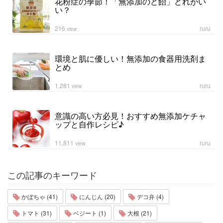
花粉症の季節！「無添加のど飴」どれがい
い？
216
ruru
view
環境と肌に優しい！無添加の食器用洗剤ま
とめ
1,281
ruru
view
意識の高い方必見！おすすめ無添加ケチャ
ップと自作レシピ♪
11,811
ruru
view
この記事のキーワード
かぼちゃ (41)
にんじん (20)
デコ弁 (4)
トマト (31)
ベジート (1)
大根 (21)