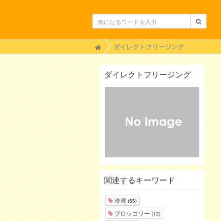
H
ダイレクトフリージング
o
m
e
ダイレクトフリージング
関連するキーワード
冷凍
(55)
ブロッコリー
(13)