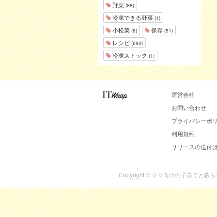
野菜
(88)
冷凍できる野菜
(1)
小松菜
保存
(6)
(51)
レシピ
(692)
冷凍ストック
(1)
運営会社
お問い合わせ
プライバシーポ
利用規約
リリースの送付
Copyright © ママ向けの子育てと暮