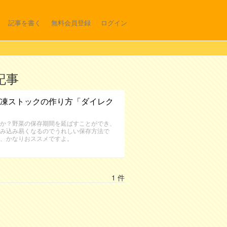
記事を書く
無料会員登録
ログイン
記事
凍ストックの作り方「ダイレク
か？野菜の保存期間を延ばすことができ、
み込み易くなるのでうれしい保存方法で
、かなりおススメですよ。
1 件