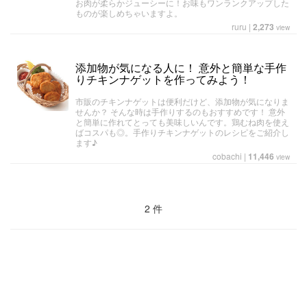
お肉が柔らかジューシーに！お味もワンランクアップした
ものが楽しめちゃいますよ。
ruru
|
2,273
view
添加物が気になる人に！ 意外と簡単な手作
りチキンナゲットを作ってみよう！
市販のチキンナゲットは便利だけど、添加物が気になりま
せんか？ そんな時は手作りするのもおすすめです！ 意外
と簡単に作れてとっても美味しいんです。鶏むね肉を使え
ばコスパも◎。手作りチキンナゲットのレシピをご紹介し
ます♪
cobachi
|
11,446
view
2 件