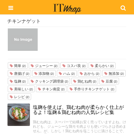
チキンナゲット
簡単
ジューシー
コスパ良
柔らかい
(2)
(2)
(2)
(2)
唐揚げ
添加物
ハム
おから
無添加
(2)
(2)
(2)
(2)
(2)
塩麹
クッキング調理袋
鶏むね肉
豆腐
(2)
(2)
(2)
(2)
美味しい
チキン南蛮
手作りチキンナゲット
(2)
(2)
(2)
レシピ
(2)
塩麹を使えば、鶏むね肉が柔らかく仕上が
るよ！塩麹＆鶏むね肉の人気レシピ集
鶏むね肉は、スーパーで結構お安く売っていますよね。け
れども、ジューシーな鶏モモ肉よりも使いづらさは否めま
せん。が、しかし！鶏むね肉を塩こうじに漬けることで、