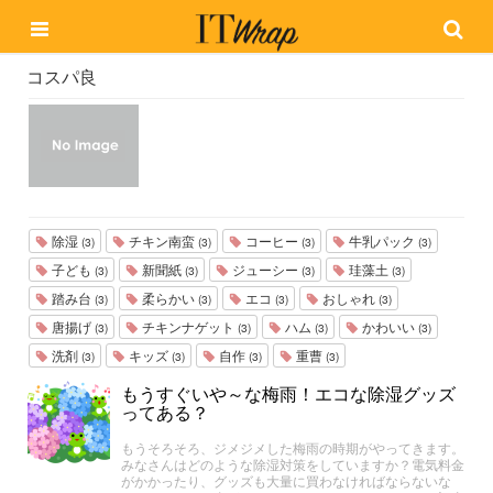
コスパ良
除湿
チキン南蛮
コーヒー
牛乳パック
(3)
(3)
(3)
(3)
子ども
新聞紙
ジューシー
珪藻土
(3)
(3)
(3)
(3)
踏み台
柔らかい
エコ
おしゃれ
(3)
(3)
(3)
(3)
唐揚げ
チキンナゲット
ハム
かわいい
(3)
(3)
(3)
(3)
洗剤
キッズ
自作
重曹
(3)
(3)
(3)
(3)
もうすぐいや～な梅雨！エコな除湿グッズ
ってある？
もうそろそろ、ジメジメした梅雨の時期がやってきます。
みなさんはどのような除湿対策をしていますか？電気料金
がかかったり、グッズも大量に買わなければならないな