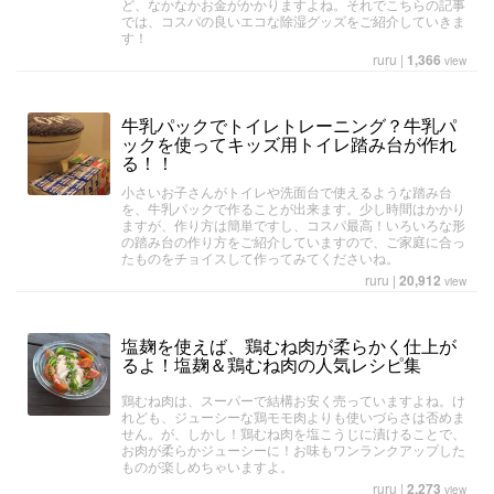
ど、なかなかお金がかかりますよね。それでこちらの記事
では、コスパの良いエコな除湿グッズをご紹介していきま
す！
ruru
|
1,366
view
牛乳パックでトイレトレーニング？牛乳パ
ックを使ってキッズ用トイレ踏み台が作れ
る！！
小さいお子さんがトイレや洗面台で使えるような踏み台
を、牛乳パックで作ることが出来ます。少し時間はかかり
ますが、作り方は簡単ですし、コスパ最高！いろいろな形
の踏み台の作り方をご紹介していますので、ご家庭に合っ
たものをチョイスして作ってみてくださいね。
ruru
|
20,912
view
塩麹を使えば、鶏むね肉が柔らかく仕上が
るよ！塩麹＆鶏むね肉の人気レシピ集
鶏むね肉は、スーパーで結構お安く売っていますよね。け
れども、ジューシーな鶏モモ肉よりも使いづらさは否めま
せん。が、しかし！鶏むね肉を塩こうじに漬けることで、
お肉が柔らかジューシーに！お味もワンランクアップした
ものが楽しめちゃいますよ。
ruru
|
2,273
view