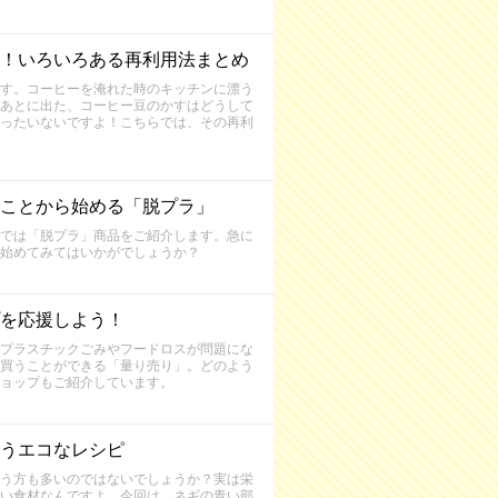
！いろいろある再利用法まとめ
す。コーヒーを淹れた時のキッチンに漂う
あとに出た、コーヒー豆のかすはどうして
ったいないですよ！こちらでは、その再利
ことから始める「脱プラ」
では「脱プラ」商品をご紹介します。急に
始めてみてはいかがでしょうか？
を応援しよう！
プラスチックごみやフードロスが問題にな
買うことができる「量り売り」。どのよう
ョップもご紹介しています。
うエコなレシピ
う方も多いのではないでしょうか？実は栄
い食材なんですよ。今回は、ネギの青い部