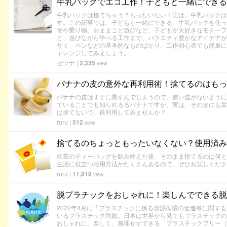
牛乳パックでエコ工作！子どもと一緒にできる
牛乳パックは捨てちゃう？もったいない！実は、牛乳パックは
す。この記事では、子どもと一緒にできる、牛乳パックを使っ
物や乗り物、おままごと遊びなど、子どもが大好きなモチーフ
ど、遊びながら学べる工作まで、バラエティ豊かなアイデアが
サミ、ペンなどの基本的なものばかり。工作初心者でも簡単に
ャレンジしてみましょう。
セツナ
|
2,335
view
バナナの皮の意外な再利用術！捨てるのはもっ
バナナの皮はすぐに黒ずんでしまうので、使い道がないように
ていることでも知られるるバナナですが、実は、その皮にも栄
は捨てないで、再利用してみませんか？
ruru
|
512
view
捨てるのちょっともったいなくない？使用済み
紅茶のティーバッグを飲み終えた後、そのまま捨てるのは何と
生活に役立つ活用方法がたくさんあるので、ぜひお試しくださ
ruru
|
11,819
view
脱プラチックをおしゃれに！楽しんでできる脱
2022年4月に「プラスチックに係る資源循環の促進等に関す
いるプラスチック問題。日本は世界から見てもプラスチックの
おしゃれに、楽しく、無理せずできる「プラスチックフリー（