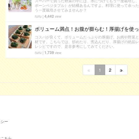
スーパーで買った野菜の中には、水につけてもう一度栽培し、
ボーンベジタブル）が結構あるんですよ。料理に使って余った
う一度栽培させてみませんか？
ruru
|
4,442
view
ボリューム満点！お腹が膨らむ！厚揚げを使っ
コスパが良くて、ボリュームたっぷりの厚揚げ。お肉や野菜と
材です。こちらでは、炒めたり、煮込んだり、厚揚げの絶品レ
レシピですので、是非参考にしてみてください。
ruru
|
1,739
view
1
2
リシー
はこちら