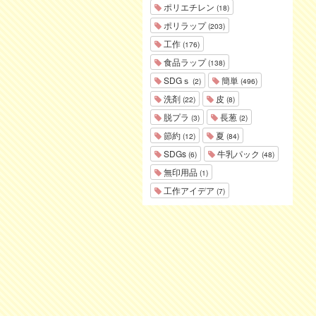
ポリエチレン
(18)
ポリラップ
(203)
工作
(176)
食品ラップ
(138)
SDGｓ
簡単
(2)
(496)
洗剤
皮
(22)
(8)
脱プラ
長葱
(3)
(2)
節約
夏
(12)
(84)
SDGs
牛乳パック
(6)
(48)
無印用品
(1)
工作アイデア
(7)