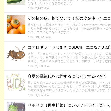
分を使ったレシピをまとめました。
ruru
|
2,442
view
その柿の皮、捨てないで！柿の皮を使ったエコ
柿がおいしい季節となりました。柿の実をいただいた後の皮は
よりも栄養があるのです。こちらでは、柿の皮の簡単レシピを
ので、エコにもつながりますね。
ruru
|
19,661
view
コオロギフードはまさにSDGs、エコなたんぱ
近年、「コオロギフード」がSNSで話題になっています。栄
オロギ」は、粉末状のコオロギパウダーを使った食べ物などに
今回は、コオロギが食材として使われる理由や、どのような商
ruru
|
2,350
view
真夏の電気代を節約するにはどうするべき？ 
暑い日が続きエアコンの稼働時間が長くなる夏場は、どうして
が、電気代がもったいないからと、エアコンをつけないで過ご
の電気代を節約するにはどうしたらよいかをお届けします。知
ruru
|
1,895
view
リボベジ（再生野菜）にレッツトライ！楽しく