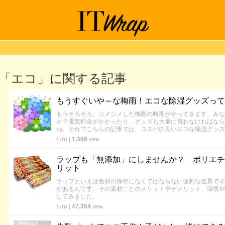
「エコ」に関する記事
もうすぐいや～な梅雨！エコな除湿グッズって
もうそろそろ、ジメジメした梅雨の時期がやってきます。みな
か？電気料金がかかったり、グッズも大量に買わなければなら
ね。それでこちらの記事では、コスパの良いエコな除湿グッズ
ruru
|
1,366
view
ラップも「無添加」にしませんか？ ポリエチ
リット
ラップといえば食材の保存になくてはならない便利な道具です
があるんです。その素材ごとのメリットやデメリット、環境や
してみました。
ruru
|
47,354
view