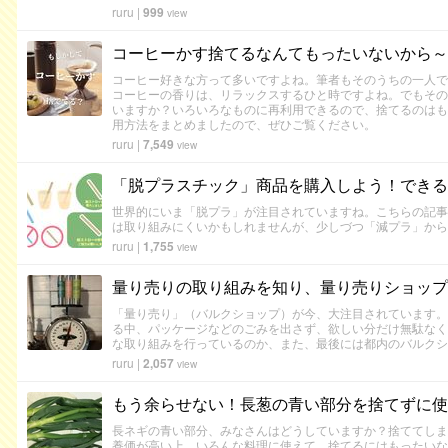
ruru
|
999
view
コーヒーかす捨てるなんてもったいないから～
コーヒー好きな方って多いですよね。筆者もそのうちの一人で
コーヒーの香りは、リラックスするひと時ですよね。でもその
いますか？いろいろなものに再利用できるので、捨てるのはも
用方法をまとめましたので、ぜひご覧ください。
ruru
|
7,549
view
「脱プラスチック」商品を購入しよう！できる
世界的にいま「脱プラ」が注目されていますね。こちらの記事
は取り組みにくいかもしれませんが、少しづつ「減プラ」から
ruru
|
1,755
view
量り売りの取り組みを知り、量り売りショップ
「量り売り」（バルクショップ）が今、大注目されています。
る中、パッケージなどのごみを出さず、欲しい分だけ無駄なく
な取り組みを行っているのか、また、最後には都内のバルクシ
ruru
|
2,057
view
もう余らせない！長葱の青い部分を捨てずに使
長ネギの青い部分、みなさんはどうしていますか？捨ててしま
養価が高い上、いろんな料理に使えて、捨てるにはもったいな