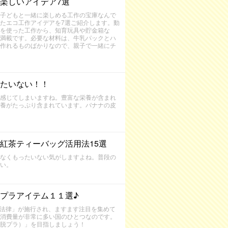
楽しいアイデア7選
子どもと一緒に楽しめる工作の宝庫なんで
たエコ工作アイデアを7選ご紹介します。動
を使った工作から、知育玩具や貯金箱な
満載です。必要な材料は、牛乳パックとハ
作れるものばかりなので、親子で一緒にチ
たいない！！
感じてしまいますね。豊富な栄養が含まれ
養がたっぷり含まれています。バナナの皮
紅茶ティーバッグ活用法15選
なくもったいない気がしますよね。普段の
い。
プラアイテム１１選♪
る法律」が施行され、ますます注目を集めて
消費量が非常に多い国のひとつなのです。
脱プラ）」を目指しましょう！