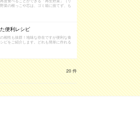
再度食べることができる「再生野菜」（リ
野菜の根っこや芯は、ゴミ箱に捨てず、も
た便利レシピ
の相性も抜群！地味な存在ですが便利な食
シピをご紹介します。どれも簡単に作れる
20 件