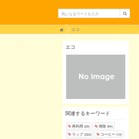
H
エコ
o
m
e
エコ
関連するキーワード
再利用
掃除
(29)
(84)
ラップ
コーヒー
(322)
(10)