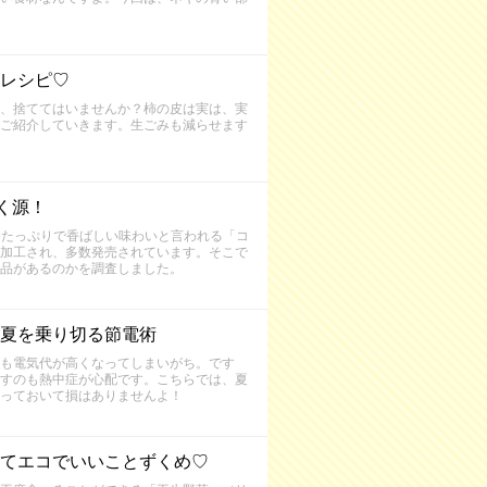
レシピ♡
、捨ててはいませんか？柿の皮は実は、実
ご紹介していきます。生ごみも減らせます
く源！
養たっぷりで香ばしい味わいと言われる「コ
加工され、多数発売されています。そこで
品があるのかを調査しました。
夏を乗り切る節電術
も電気代が高くなってしまいがち。です
すのも熱中症が心配です。こちらでは、夏
っておいて損はありませんよ！
てエコでいいことずくめ♡