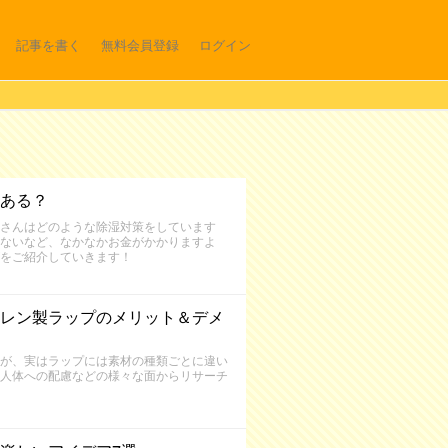
記事を書く
無料会員登録
ログイン
ある？
さんはどのような除湿対策をしています
ないなど、なかなかお金がかかりますよ
をご紹介していきます！
レン製ラップのメリット＆デメ
が、実はラップには素材の種類ごとに違い
人体への配慮などの様々な面からリサーチ