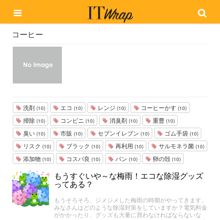
コーヒー
洗剤
エコ
レンジ
コーヒーかす
(10)
(10)
(10)
(10)
掃除
コンビニ
消臭剤
重曹
(10)
(10)
(10)
(10)
臭い
市販
セブンイレブン
ゴム手袋
(10)
(10)
(10)
(10)
リスク
ブラック
再利用
サルモネラ菌
(10)
(10)
(10)
(10)
添加物
コスパ良
パン
卵の殻
(10)
(10)
(10)
(10)
もうすぐいや～な梅雨！エコな除湿グッズ
ってある？
もうそろそろ、ジメジメした梅雨の時期がやってきます。
みなさんはどのような除湿対策をしていますか？電気料金
がかかったり、グッズも大量に買わなければならないな