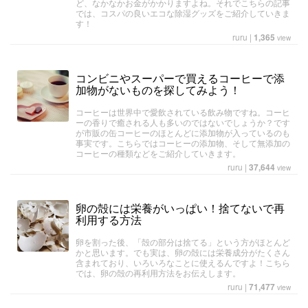
ど、なかなかお金がかかりますよね。それでこちらの記事
では、コスパの良いエコな除湿グッズをご紹介していきま
す！
ruru
|
1,365
view
コンビニやスーパーで買えるコーヒーで添
加物がないものを探してみよう！
コーヒーは世界中で愛飲されている飲み物ですね。コーヒ
ーの香りで癒される人も多いのではないでしょうか？です
が市販の缶コーヒーのほとんどに添加物が入っているのも
事実です。こちらではコーヒーの添加物、そして無添加の
コーヒーの種類などをご紹介していきます。
ruru
|
37,644
view
卵の殻には栄養がいっぱい！捨てないで再
利用する方法
卵を割った後、「殻の部分は捨てる」という方がほとんど
かと思います。でも実は、卵の殻には栄養成分がたくさん
含まれており、いろいろなことに使えるんですよ！こちら
では、卵の殻の再利用方法をお伝えします。
ruru
|
71,477
view