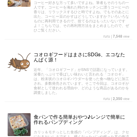
コーヒー好きな方って多いですよね。筆者もそのうちの一
人です。コーヒーを淹れた時のキッチンに漂うコーヒーの
香りは、リラックスするひと時ですよね。でもそのあとに
出た、コーヒー豆のかすはどうしていますか？いろいろな
ものに再利用できるので、捨てるのはもったいないです
よ！こちらでは、その再利用方法をまとめましたので、ぜ
ひご覧ください。
ruru
|
7,548
view
コオロギフードはまさにSDGs、エコなた
んぱく源！
近年、「コオロギフード」がSNSで話題になっています。
栄養たっぷりで香ばしい味わいと言われる「コオロギ」
は、粉末状のコオロギパウダーを使った食べ物などに加工
され、多数発売されています。そこで今回は、コオロギが
食材として使われる理由や、どのような商品があるのかを
調査しました。
ruru
|
2,350
view
食パンで作る簡単おやつ♪レンジで簡単に
作れるパンプディング
カリッ＆モチっとした食感の「パンプディング」は、クセ
になるおいしさですよ。硬くなったパンや残った耳の救済