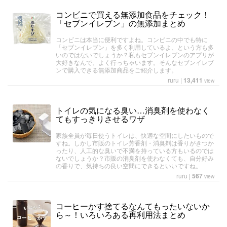
コンビニで買える無添加食品をチェック！
「セブンイレブン」の無添加まとめ
コンビニは本当に便利ですよね。コンビニの中でも特に
「セブンイレブン」を多く利用しているよ、という方も多
いのではないでしょうか？私もセブンイレブンのアプリが
大好きなんで、よく行っちゃいます。そんなセブンイレブ
ンで購入できる無添加商品をご紹介します。
ruru
|
13,411
view
トイレの気になる臭い…消臭剤を使わなく
てもすっきりさせるワザ
家族全員が毎日使うトイレは、快適な空間にしたいもので
すね。しかし市販のトイレ芳香剤・消臭剤は香りがきつか
ったり、人工的な臭いで不満を持っている方もいるのでは
ないでしょうか？市販の消臭剤を使わなくても、自分好み
の香りで、気持ちの良い空間にできるといいですね。
ruru
|
567
view
コーヒーかす捨てるなんてもったいないか
ら～！いろいろある再利用法まとめ