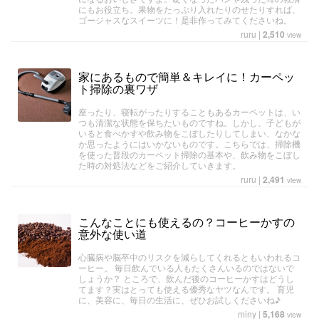
にもお役立ち。果物をたっぷり入れたりのせたりすれば、
ゴージャスなスイーツに！是非作ってみてくださいね。
ruru
|
2,510
view
家にあるもので簡単＆キレイに！カーペッ
ト掃除の裏ワザ
座ったり、寝転がったりすることもあるカーペットは、い
つも清潔な状態を保ちたいものですね。しかし、子どもが
いると食べかすや飲み物をこぼしたりしてしまい、なかな
か思ったようにはいかないものです。こちらでは、掃除機
を使った普段のカーペット掃除の基本や、飲み物をこぼし
た時の対処法などをご紹介していきます。
ruru
|
2,491
view
こんなことにも使えるの？コーヒーかすの
意外な使い道
心臓病や脳卒中のリスクを減らしてくれるともいわれるコ
ーヒー。 毎日飲んでいる人もたくさんいるのではないで
しょうか？ ところで、飲んだ後のコーヒーかすはどうし
てます？実はとっても使える優秀なヤツなんです。 育児
に、美容に、毎日の生活に、ぜひお試しくださいね♪
miny
|
5,168
view