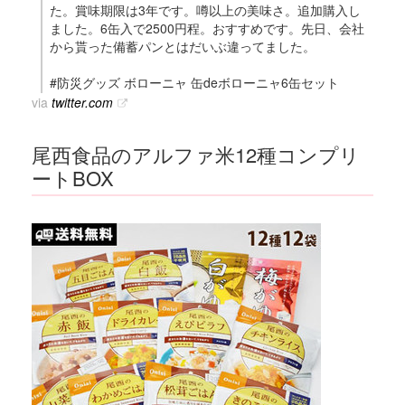
た。賞味期限は3年です。噂以上の美味さ。追加購入し
ました。6缶入で2500円程。おすすめです。先日、会社
から貰った備蓄パンとはだいぶ違ってました。
#防災グッズ ボローニャ 缶deボローニャ6缶セット
via
twitter.com
尾西食品のアルファ米12種コンプリ
ートBOX