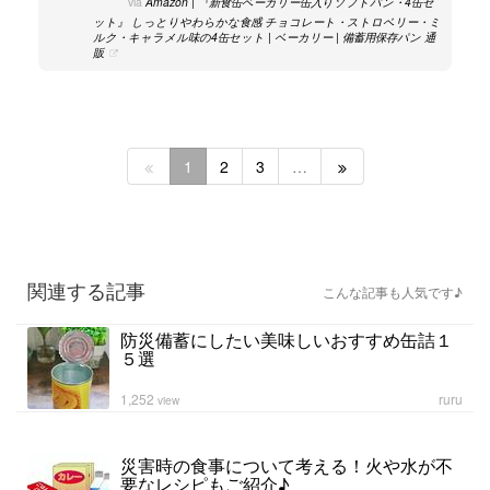
via
Amazon | 『新食缶ベーカリー缶入りソフトパン・4缶セ
ット』 しっとりやわらかな食感 チョコレート・ストロベリー・ミ
ルク・キャラメル味の4缶セット | ベーカリー | 備蓄用保存パン 通
販
1
2
3
…
関連する記事
こんな記事も人気です♪
防災備蓄にしたい美味しいおすすめ缶詰１
５選
1,252
ruru
view
災害時の食事について考える！火や水が不
要なレシピもご紹介♪