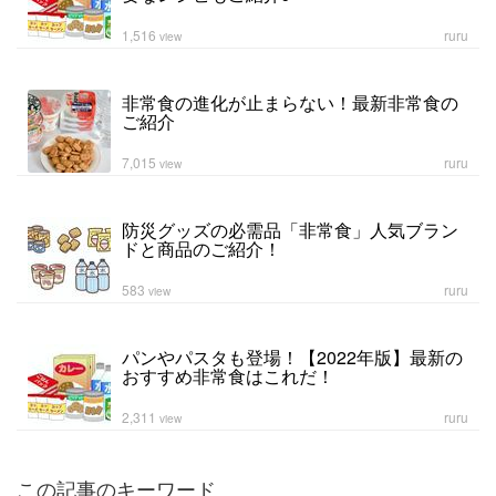
1,516
ruru
view
非常食の進化が止まらない！最新非常食の
ご紹介
7,015
ruru
view
防災グッズの必需品「非常食」人気ブラン
ドと商品のご紹介！
583
ruru
view
パンやパスタも登場！【2022年版】最新の
おすすめ非常食はこれだ！
2,311
ruru
view
この記事のキーワード