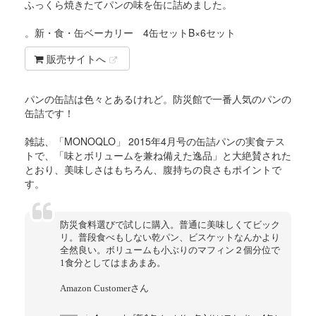
ふっくら焼きたてパンの味を缶に詰めました。
。新・食・缶ベーカリー 4缶セットB×6セット
販売サイトへ
パンの缶詰は色々とあるけれど。防災館で一番人気のパンの
缶詰です！
雑誌、「MONOQLO」 2015年4月号の缶詰パンの実食テス
トで、「味とボリュームを兼ね備えた逸品」と大絶賛された
とおり、美味しさはもちろん、腹持ちの良さもポイントで
す。
防災食料選びで試しに購入。普通に美味しくてビック
リ。普段食べもしない乾パン、ビスケットなんかより
全然良い。ボリュームも小ぶりのマフィン２個分位で
1食分としてはまあまあ。
Amazon Customerさん