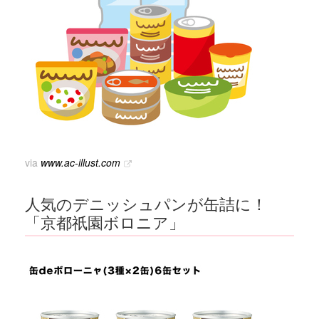
via
www.ac-illust.com
人気のデニッシュパンが缶詰に！
「京都祇園ボロニア」