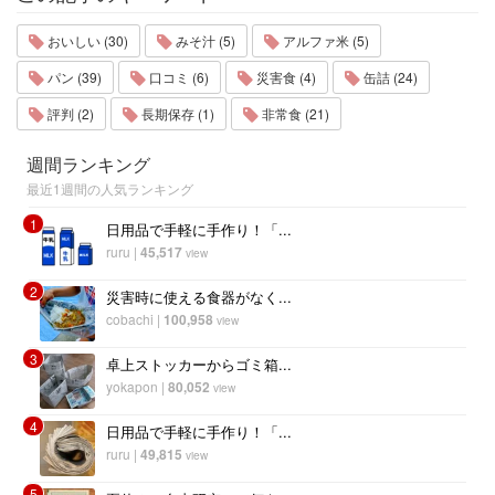
おいしい (30)
みそ汁 (5)
アルファ米 (5)
パン (39)
口コミ (6)
災害食 (4)
缶詰 (24)
評判 (2)
長期保存 (1)
非常食 (21)
週間ランキング
最近1週間の人気ランキング
1
日用品で手軽に手作り！「...
ruru
|
45,517
view
2
災害時に使える食器がなく...
cobachi
|
100,958
view
3
卓上ストッカーからゴミ箱...
yokapon
|
80,052
view
4
日用品で手軽に手作り！「...
ruru
|
49,815
view
5