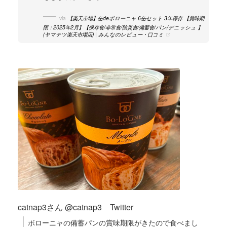
via
【楽天市場】缶deボローニャ 6缶セット 3年保存 【賞味期
限：2025年2月】【保存食/非常食/防災食/備蓄食/パン/デニッシュ 】
(ヤマテツ楽天市場店) | みんなのレビュー・口コミ
catnap3さん @catnap3 Twitter
ボローニャの備蓄パンの賞味期限がきたので食べまし