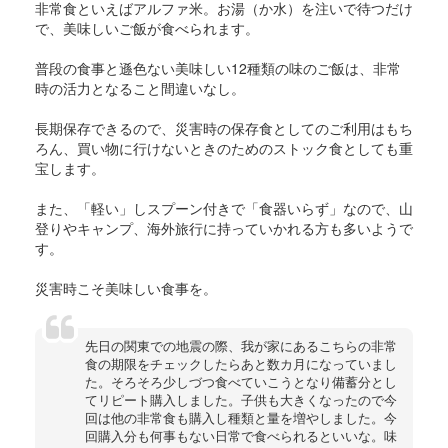
非常食といえばアルファ米。お湯（か水）を注いで待つだけ
で、美味しいご飯が食べられます。
普段の食事と遜色ない美味しい12種類の味のご飯は、非常
時の活力となること間違いなし。
長期保存できるので、災害時の保存食としてのご利用はもち
ろん、買い物に行けないときのためのストック食としても重
宝します。
また、「軽い」しスプーン付きで「食器いらず」なので、山
登りやキャンプ、海外旅行に持っていかれる方も多いようで
す。
災害時こそ美味しい食事を。
先日の関東での地震の際、我が家にあるこちらの非常
食の期限をチェックしたらあと数カ月になっていまし
た。そろそろ少しづつ食べていこうとなり備蓄分とし
てリピート購入しました。子供も大きくなったので今
回は他の非常食も購入し種類と量を増やしました。今
回購入分も何事もない日常で食べられるといいな。味