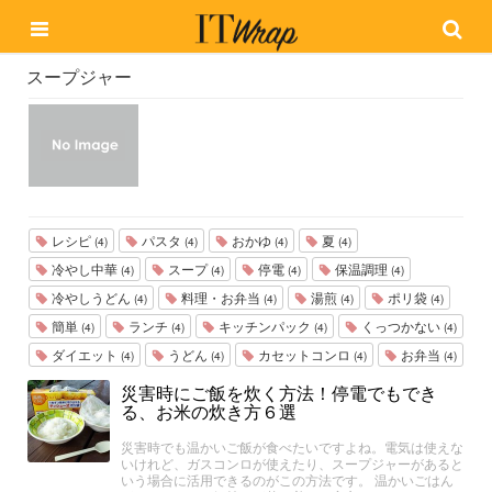
スープジャー
レシピ
パスタ
おかゆ
夏
(4)
(4)
(4)
(4)
冷やし中華
スープ
停電
保温調理
(4)
(4)
(4)
(4)
冷やしうどん
料理・お弁当
湯煎
ポリ袋
(4)
(4)
(4)
(4)
簡単
ランチ
キッチンパック
くっつかない
(4)
(4)
(4)
(4)
ダイエット
うどん
カセットコンロ
お弁当
(4)
(4)
(4)
(4)
災害時にご飯を炊く方法！停電でもでき
る、お米の炊き方６選
災害時でも温かいご飯が食べたいですよね。電気は使えな
いけれど、ガスコンロが使えたり、スープジャーがあると
いう場合に活用できるのがこの方法です。 温かいごはん