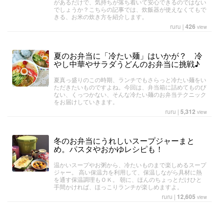
があるだけで、気持ちが落ち着いて安心できるのではない
でしょうか？こちらの記事では、炊飯器が使えなくてもで
きる、お米の炊き方を紹介します。
ruru
|
426
view
夏のお弁当に「冷たい麺」はいかが？ 冷
やし中華やサラダうどんのお弁当に挑戦♪
夏真っ盛りのこの時期、ランチでもさらっと冷たい麺をい
ただきたいものですよね。今回は、弁当箱に詰めてものび
ない、くっつかない、そんな冷たい麺のお弁当テクニック
をお届けしていきます。
ruru
|
5,312
view
冬のお弁当にうれしいスープジャーまと
め。パスタやおかゆレシピも！
温かいスープやお粥から、冷たいものまで楽しめるスープ
ジャー。 高い保温力を利用して、保温しながら具材に熱
を通す保温調理もＯＫ。 朝に、ほんのちょっとだけひと
手間かければ、ほっこりランチが楽しめますよ。
ruru
|
12,605
view