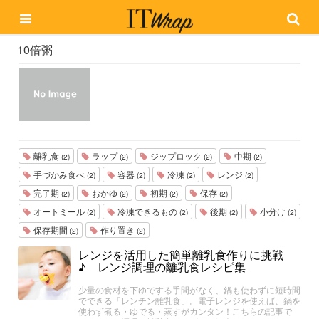
10倍粥
離乳食
ラップ
ジップロック
中期
(2)
(2)
(2)
(2)
手づかみ食べ
容器
冷凍
レンジ
(2)
(2)
(2)
(2)
完了期
おかゆ
初期
保存
(2)
(2)
(2)
(2)
オートミール
冷凍できるもの
後期
小分け
(2)
(2)
(2)
(2)
保存期間
作り置き
(2)
(2)
レンジを活用した簡単離乳食作りに挑戦
♪ レンジ調理の離乳食レシピ集
少量の食材を下ゆでする手間がなく、鍋も使わずに短時間
でできる「レンチン離乳食」。電子レンジを使えば、鍋を
使わず煮る・ゆでる・蒸すがカンタン！こちらの記事で