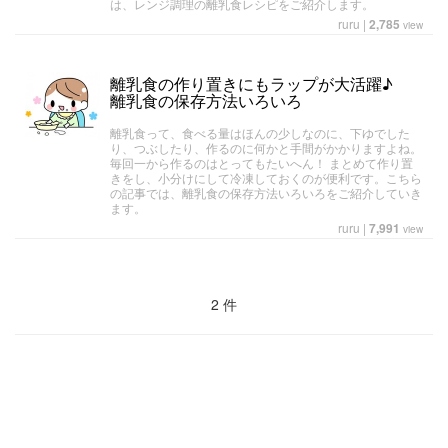
は、レンジ調理の離乳食レシピをご紹介します。
ruru
|
2,785
view
離乳食の作り置きにもラップが大活躍♪
離乳食の保存方法いろいろ
離乳食って、食べる量はほんの少しなのに、下ゆでした
り、つぶしたり、作るのに何かと手間がかかりますよね。
毎回一から作るのはとってもたいへん！ まとめて作り置
きをし、小分けにして冷凍しておくのが便利です。こちら
の記事では、離乳食の保存方法いろいろをご紹介していき
ます。
ruru
|
7,991
view
2 件