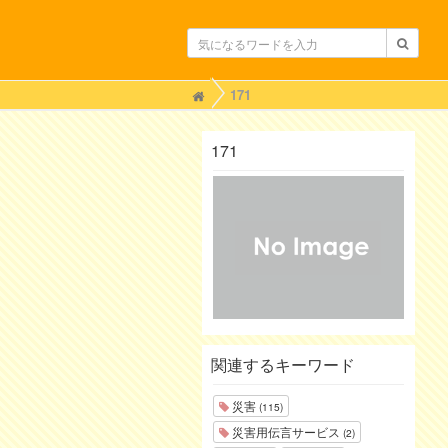
H
171
o
m
e
171
関連するキーワード
災害
(115)
災害用伝言サービス
(2)