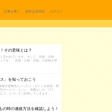
記事を書く
無料会員登録
ログイン
！その意味とは？
と言われています。そして、自助・共助・
うです。「自助・公助・共助」の意味を理
ス」を知っておこう
情報や避難先といったメッセージを録音・再
言サービス」といい、局番なしの「171」
ビス」についてご説明していきます。
もの時の連絡方法を確認しよう！