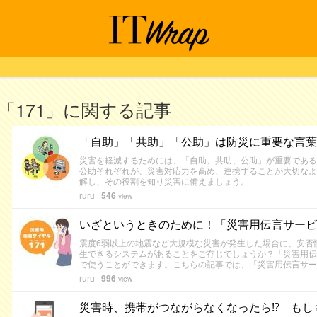
「171」に関する記事
「自助」「共助」「公助」は防災に重要な言葉
災害を軽減するためには、「自助、共助、公助」が重要である
公助それぞれが、災害対応力を高め、連携することが大切なよ
解し、その役割を知り災害に備えましょう。
ruru
|
546
view
いざというときのために！「災害用伝言サービ
震度6弱以上の地震など大規模な災害が発生した場合に、安否
生できるシステムがあることをご存じでしょうか？「災害用伝
で使うことができます。こちらの記事では、「災害用伝言サー
ruru
|
996
view
災害時、携帯がつながらなくなったら⁉ もし