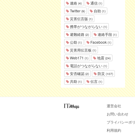
連絡
通信
(4)
(1)
Twitter
自助
(9)
(1)
災害伝言版
(1)
携帯がつながらない
(1)
避難経路
連絡手段
(2)
(1)
公助
Facebook
(1)
(1)
災害用伝言板
(1)
Web171
地震
(1)
(24)
電話がつながらない
(1)
安否確認
防災
(2)
(107)
共助
伝言
(1)
(1)
運営会社
お問い合わせ
プライバシーポ
利用規約