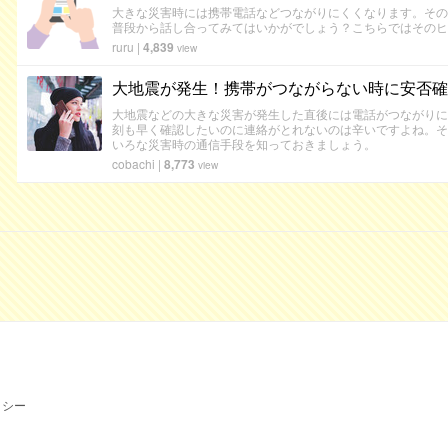
大きな災害時には携帯電話などつながりにくくなります。その
普段から話し合ってみてはいかがでしょう？こちらではそのヒ
ruru
|
4,839
view
大地震が発生！携帯がつながらない時に安否確
大地震などの大きな災害が発生した直後には電話がつながりに
刻も早く確認したいのに連絡がとれないのは辛いですよね。そ
いろな災害時の通信手段を知っておきましょう。
cobachi
|
8,773
view
リシー