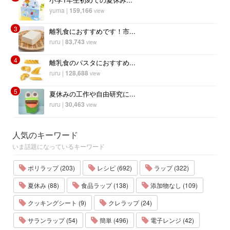
yuma
|
159,166
view
3
離乳食におすすめです！市...
ruru
|
83,743
view
4
離乳食のパスタにおすすめ...
ruru
|
128,688
view
5
夏休みの工作や自由研究に...
ruru
|
30,463
view
人気のキーワード
いま話題になっているキーワード
ポリラップ (203)
レシピ (692)
ラップ (322)
夏休み (88)
食品ラップ (138)
添加物なし (109)
クッキングシート (9)
クレラップ (24)
サランラップ (54)
簡単 (496)
電子レンジ (42)