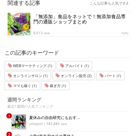
関連する記事
こんな記事も人気です♪
「無添加」食品をネットで！無添加食品専
門の通販ショップまとめ
8,613
ruru
view
この記事のキーワード
WEBマーケティング (1)
アルバイト (1)
オンラインサロン (1)
オンライン販売 (2)
パート (1)
ママも稼ぐ (1)
稼ぎ方 (1)
週間ランキング
最近1週間の人気ランキング
1
夏休みの自由研究にもおす...
yokapon
|
141,341
view
2
小学1年生初めての夏休み...