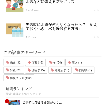
水害などに備える防災グッズ
4,468
ruru
view
災害時に水道が使えなくなったら？ 覚え
ておくべき「水を確保する方法」
111
ruru
view
この記事のキーワード
備え (32)
備蓄 (16)
冬 (54)
寒さ (1)
対策 (23)
災害 (115)
避難所 (15)
防寒具 (1)
防災グッズ (102)
週間ランキング
最近1週間の人気ランキング
1
災害時に使える食器がなく...