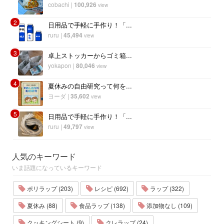
cobachi
|
100,926
view
2
日用品で手軽に手作り！「...
ruru
|
45,494
view
3
卓上ストッカーからゴミ箱...
yokapon
|
80,046
view
4
夏休みの自由研究って何を...
ヨーダ
|
35,602
view
5
日用品で手軽に手作り！「...
ruru
|
49,797
view
人気のキーワード
いま話題になっているキーワード
ポリラップ (203)
レシピ (692)
ラップ (322)
夏休み (88)
食品ラップ (138)
添加物なし (109)
クッキングシート (9)
クレラップ (24)