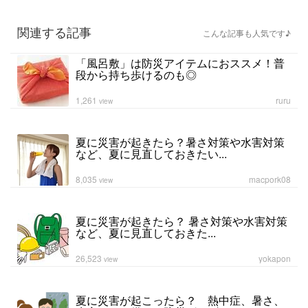
関連する記事
こんな記事も人気です♪
「風呂敷」は防災アイテムにおススメ！普
段から持ち歩けるのも◎
1,261
ruru
view
夏に災害が起きたら？暑さ対策や水害対策
など、夏に見直しておきたい...
8,035
macpork08
view
夏に災害が起きたら？ 暑さ対策や水害対策
など、夏に見直しておきた...
26,523
yokapon
view
夏に災害が起こったら？ 熱中症、暑さ、