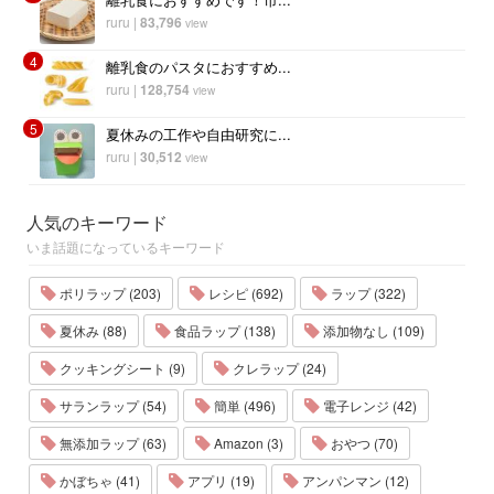
ruru
|
83,796
view
4
離乳食のパスタにおすすめ...
ruru
|
128,754
view
5
夏休みの工作や自由研究に...
ruru
|
30,512
view
人気のキーワード
いま話題になっているキーワード
ポリラップ (203)
レシピ (692)
ラップ (322)
夏休み (88)
食品ラップ (138)
添加物なし (109)
クッキングシート (9)
クレラップ (24)
サランラップ (54)
簡単 (496)
電子レンジ (42)
無添加ラップ (63)
Amazon (3)
おやつ (70)
かぼちゃ (41)
アプリ (19)
アンパンマン (12)