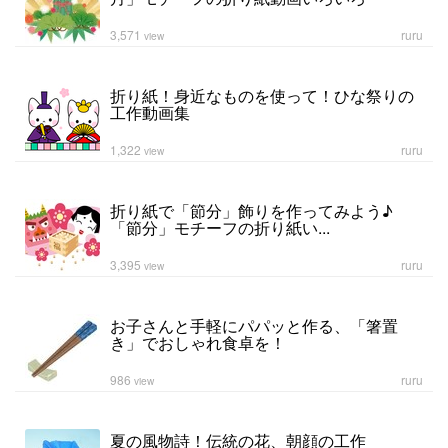
3,571
ruru
view
折り紙！身近なものを使って！ひな祭りの
工作動画集
1,322
ruru
view
折り紙で「節分」飾りを作ってみよう♪
「節分」モチーフの折り紙い...
3,395
ruru
view
お子さんと手軽にパパッと作る、「箸置
き」でおしゃれ食卓を！
986
ruru
view
夏の風物詩！伝統の花、朝顔の工作