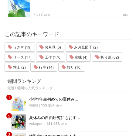
7,533
ruru
view
この記事のキーワード
うさぎ (19)
お月見 (6)
お月見団子 (2)
リース (17)
工作 (176)
意味 (4)
折り紙 (62)
粘土 (2)
行事 (14)
飾り (10)
週間ランキング
最近1週間の人気ランキング
1
小学1年生初めての夏休み...
yuma
|
159,284
view
2
夏休みの自由研究にもおす...
yokapon
|
141,468
view
3
離乳食におすすめです！市...