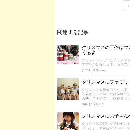
関連する記事
クリスマスの工作はマ
くるよ
クリスマスツリーにクリスマ
デアをご紹介します。カラフ
yuma
|
376
view
クリスマスにファミリ
クリスマスを家族みんなで楽
幼児から、小学生の高学年の
の映画ですので、ぜひ参考に
ruru
|
153
view
クリスマスにお子さん
クリスマスの特別なプレゼン
潤います。素敵なクリスマス