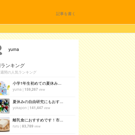
記事を書く
yuma
間ランキング
1週間の人気ランキング
小学1年生初めての夏休み...
yuma
|
159,267
view
夏休みの自由研究にもおす...
yokapon
|
141,447
view
離乳食におすすめです！市...
ruru
|
83,789
view