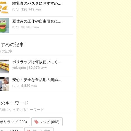
離乳食のパスタにおすすめ...
ruru
|
128,749
view
夏休みの工作や自由研究に...
ruru
|
30,505
view
すすめの記事
目の記事
ポリラップは何故使いにく...
yokapon
|
62,979
view
安心・安全な食品用の無添...
ruru
|
5,820
view
気のキーワード
話題になっているキーワード
ポリラップ (203)
レシピ (692)