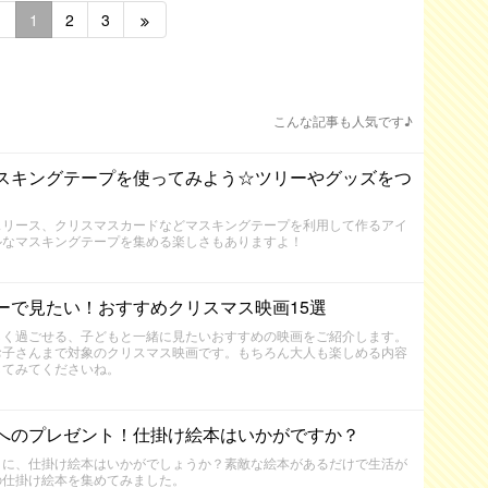
1
2
3
こんな記事も人気です♪
スキングテープを使ってみよう☆ツリーやグッズをつ
スリース、クリスマスカードなどマスキングテープを利用して作るアイ
ルなマスキングテープを集める楽しさもありますよ！
ーで見たい！おすすめクリスマス映画15選
しく過ごせる、子どもと一緒に見たいおすすめの映画をご紹介します。
お子さんまで対象のクリスマス映画です。もちろん大人も楽しめる内容
してみてくださいね。
へのプレゼント！仕掛け絵本はいかがですか？
トに、仕掛け絵本はいかがでしょうか？素敵な絵本があるだけで生活が
の仕掛け絵本を集めてみました。