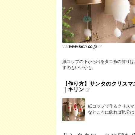
via
www.kirin.co.jp
紙コップの下から出るタコ糸の飾りは
すのもいいかも。
【作り方】サンタのクリスマスオ
｜キリン
紙コップで作るクリスマ
なところに飾れば気分は