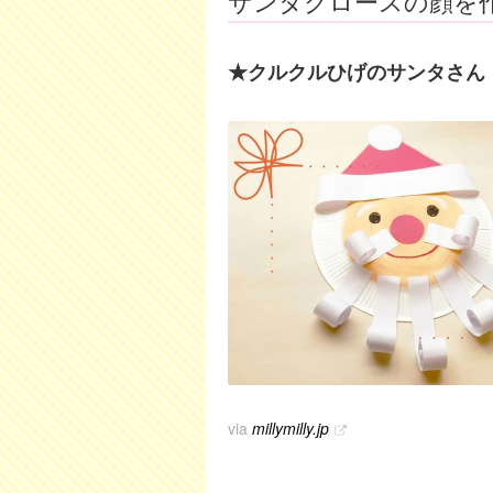
サンタクロースの顔を
★クルクルひげのサンタさん
via
millymilly.jp