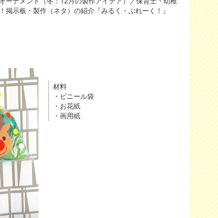
オーナメント（冬：12月の製作アイデア）／保育士・幼稚
！掲示板・製作（ネタ）の紹介『みるく・ぶれーく！』
材料
・ビニール袋
・お花紙
・画用紙