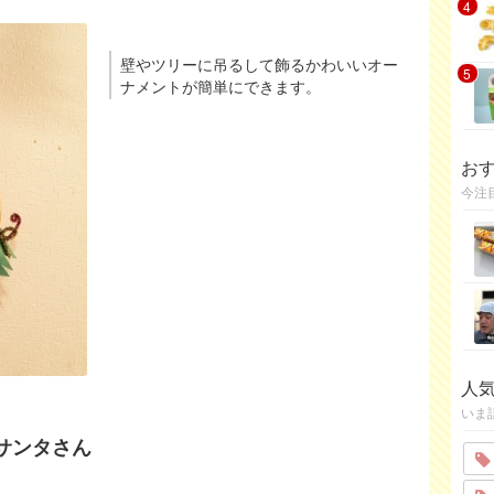
4
壁やツリーに吊るして飾るかわいいオー
5
ナメントが簡単にできます。
お
今注
人
いま
でサンタさん