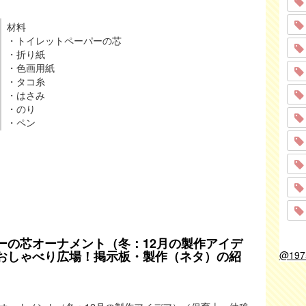
材料
・トイレットペーパーの芯
・折り紙
・色画用紙
・タコ糸
・はさみ
・のり
・ペン
ーの芯オーナメント（冬：12月の製作アイデ
おしゃべり広場！掲示板・製作（ネタ）の紹
@19