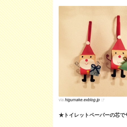
via
higumake.exblog.jp
★トイレットペーパーの芯