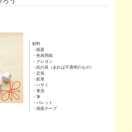
作ろう
材料
・紙皿
・色画用紙
・クレヨン
・絵の具（あれば不透明のもの）
・定規
・鉛筆
・ハサミ
・筆洗
・筆
・パレット
・両面テープ