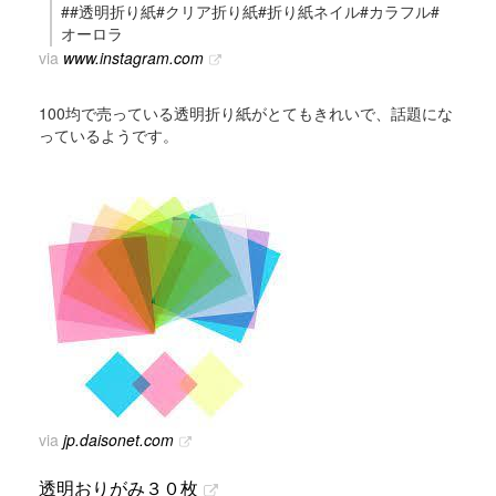
##透明折り紙#クリア折り紙#折り紙ネイル#カラフル#
オーロラ
via
www.instagram.com
100均で売っている透明折り紙がとてもきれいで、話題にな
っているようです。
via
jp.daisonet.com
透明おりがみ３０枚