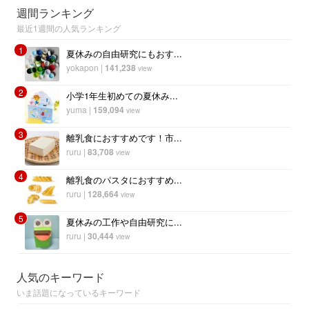
週間ランキング
最近1週間の人気ランキング
1
夏休みの自由研究にもおす...
yokapon
|
141,238
view
2
小学1年生初めての夏休み...
yuma
|
159,094
view
3
離乳食におすすめです！市...
ruru
|
83,708
view
4
離乳食のパスタにおすすめ...
ruru
|
128,664
view
5
夏休みの工作や自由研究に...
ruru
|
30,444
view
人気のキーワード
いま話題になっているキーワード