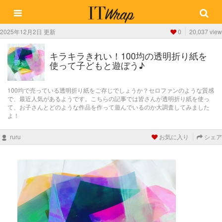
2025年12月2日 更新
0
20,037 view
キラキラきれい！100均の透明折り紙を
使って子どもと遊ぼう♪
100均で売っている透明折り紙をご存じでしょうか？セロファンのような質感
で、最近人気があるようです。こちらの記事では皆さんが透明折り紙を使っ
て、お子さんとどのような作品を作って遊んでいるのか大調査してみました
よ！
ruru
お気に入り
シェア