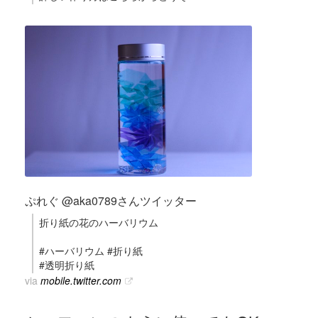
ぷれぐ @aka0789さんツイッター
折り紙の花のハーバリウム
#ハーバリウム #折り紙
#透明折り紙
via
mobile.twitter.com