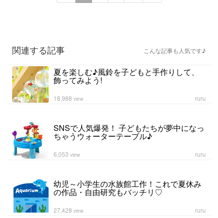
関連する記事
こんな記事も人気です♪
夏を楽しむ♪風鈴を子どもと手作りして、
飾ってみよう!
18,988
ruru
view
SNSで人気爆発！ 子どもたちが夢中になっ
ちゃうウォーターテーブル♪
6,053
ruru
view
幼児～小学生の水族館工作！これで夏休み
の作品・自由研究もバッチリ♡
27,428
ruru
view