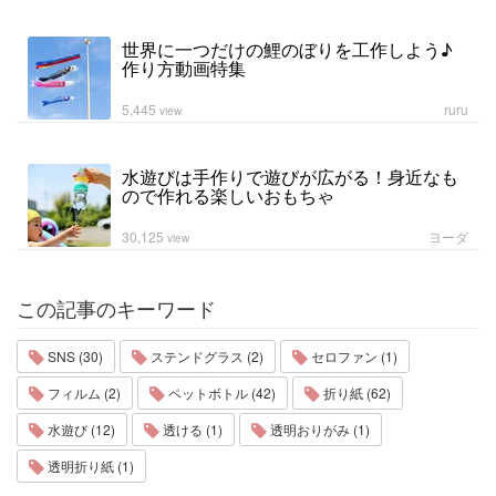
世界に一つだけの鯉のぼりを工作しよう♪
作り方動画特集
5,445
ruru
view
水遊びは手作りで遊びが広がる！身近なも
ので作れる楽しいおもちゃ
30,125
ヨーダ
view
この記事のキーワード
SNS (30)
ステンドグラス (2)
セロファン (1)
フィルム (2)
ペットボトル (42)
折り紙 (62)
水遊び (12)
透ける (1)
透明おりがみ (1)
透明折り紙 (1)