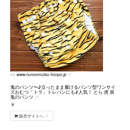
via
www.nunoomutsu-honpo.jp
鬼のパンツ〜♪立ったまま履けるパンツ型ワンサイ
ズおむつ「トラ」トレパンにも♪人気！ とら 虎 寅
鬼のパンツ
￥
販売サイトへ