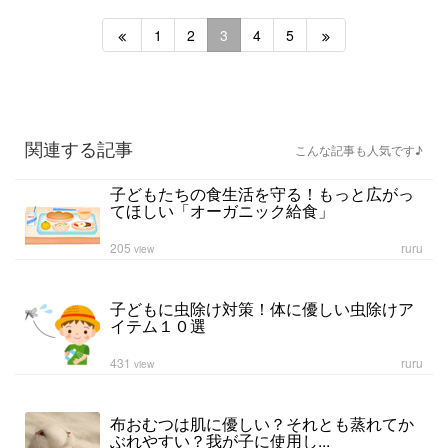
1
2
3
4
5
関連する記事
こんな記事も人気です♪
子どもたちの食生活を守る！もっと広がっ
てほしい「オーガニック給食」
205
ruru
view
子どもに虫除け対策！体に優しい虫除けア
イテム１０選
431
ruru
view
布おむつは肌に優しい？それとも蒸れてか
ぶれやすい？我が子に使用し...