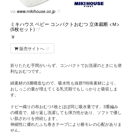
via
www.mikihouse.co.jp
ミキハウス ベビー コンパクトおむつ 立体裁断 <Ｍ>
(5枚セット)
￥
販売サイトへ
折りたたむ手間がいらず、コンパクトでお洗濯のときにも便
利なおむつです。
綿素材の3層構造なので、吸水性も抜群!!特殊素材により、
おしっこの量が増えてくる乳児期でもしっかりと吸収しま
す。
ドビー織りの布おむつ1枚とほぼ同じ吸水量です。3重編み
の構造で、繰り返し洗濯しても弾力性があり、ソフトで優し
い肌ざわりを持続します。
伸縮性に優れたふち巻きテープにより横モレの心配がありま
せん。