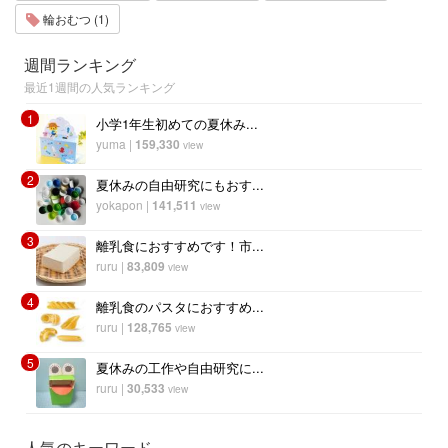
輪おむつ (1)
週間ランキング
最近1週間の人気ランキング
1
小学1年生初めての夏休み...
yuma
|
159,330
view
2
夏休みの自由研究にもおす...
yokapon
|
141,511
view
3
離乳食におすすめです！市...
ruru
|
83,809
view
4
離乳食のパスタにおすすめ...
ruru
|
128,765
view
5
夏休みの工作や自由研究に...
ruru
|
30,533
view
人気のキーワード