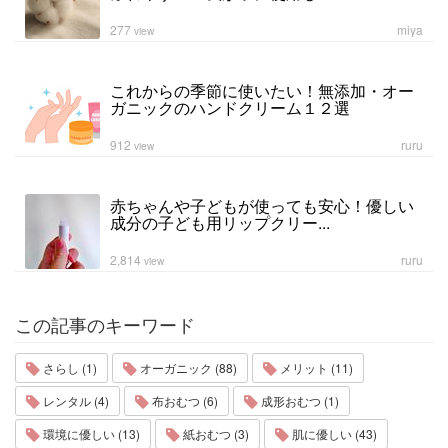
277
miya
view
これからの季節に使いたい！無添加・オー
ガニックのハンドクリーム１２選
912
ruru
view
赤ちゃんや子どもが使っても安心！優しい
成分の子ども用リップクリー...
2,814
ruru
view
この記事のキーワード
さらし (1)
オーガニック (88)
メリット (11)
レンタル (4)
布おむつ (6)
成形おむつ (1)
環境に優しい (13)
紙おむつ (3)
肌に優しい (43)