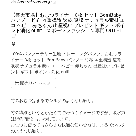
via
item.rakuten.co.jp
【楽天市場】おむつライナー 3枚 セット BornBaby
バンブー 竹布 ４重構造 速乾 吸収 ナチュラル素材 エ
コ ベビー 赤ちゃん 出産祝い プレゼント ギフト ポイ
ント消化 outfit：スポーツファッション専門 OUTFIT
￥
100% バンブーテリー生地 トレーニングパンツ。おむつラ
イナー 3枚 セット BornBaby バンブー 竹布 ４重構造 速乾
吸収 ナチュラル素材 エコ ベビー 赤ちゃん 出産祝い プレゼ
ント ギフト ポイント消化 outfit
販売サイトへ
竹のおむつはまるでシルクのような肌触り。
竹の繊維というとかたくてごわつくイメージですが、吸水力
は綿の2倍ともいわれています。
おむつに使ってもさらさら快適な使い心地は、まるでシルク
のような肌触り。