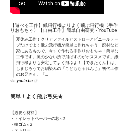
【遊べる工作】紙飛行機よりよく飛ぶ飛行機〈手作
りおもちゃ〉【自由工作】簡単自由研究 - YouTube
夏休み工作！クリアファイルとストローとビニールテー
プだけでよく飛ぶ飛行機が簡単に作れちゃう！廃材など
家にあるもので、今すぐ作れる手作りおもちゃ！簡単な
工作です。風の少ない所で飛ばすのがオススメです。紙
飛行機よりも安定してよく飛ぶよ！【できたくん】は、
しまじろうでお馴染みの「こどもちゃれんじ」初代工作
のお兄さん。『...
via
youtu.be
簡単！よく飛ぶ弓矢★
【必要な材料】
・トイレットペーパーの芯×２
・輪ゴム×２
・ストロー