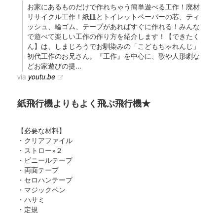
お家にあるものだけで作れちゃう簡単遊べる工作！廃材
リサイクル工作！紙皿とトイレットペーパーの芯、ティ
ッシュ、輪ゴム、テープがあればすぐに作れる！みんな
で遊べて楽しい工作の作り方を紹介します！【できたく
ん】は、しまじろうでお馴染みの「こどもちゃれんじ」
初代工作のお兄さん。『工作』を中心に、歌や人形劇な
どお家遊びの提...
via
youtu.be
紙飛行機よりもよく飛ぶ飛行機★
【必要な材料】
・クリアファイル
・ストロー×２
・ビニールテープ
・両面テープ
・セロハンテープ
・マジックペン
・ハサミ
・定規