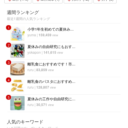
週間ランキング
最近1週間の人気ランキング
1
小学1年生初めての夏休み...
yuma
|
159,459
view
2
夏休みの自由研究にもおす...
yokapon
|
141,615
view
3
離乳食におすすめです！市...
ruru
|
83,859
view
4
離乳食のパスタにおすすめ...
ruru
|
128,807
view
5
夏休みの工作や自由研究に...
ruru
|
30,571
view
人気のキーワード
いま話題になっているキーワード