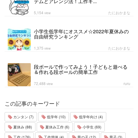
テムとアレンジ法！工作キ...
5,154
たにおかまな
view
小学生低学年にオススメ☆2022年夏休みの
自由研究ランキング
1,375
たにおかまな
view
段ボールで作ってみよう！子どもと遊べる
＆作れる段ボールの簡単工作
72,488
ruru
view
この記事のキーワード
カンタン (7)
低学年 (10)
低学年向け (4)
夏休み (88)
夏休み工作 (6)
小学生 (69)
工作 (176)
工作簡単 (4)
男の子 (12)
男子 (3)