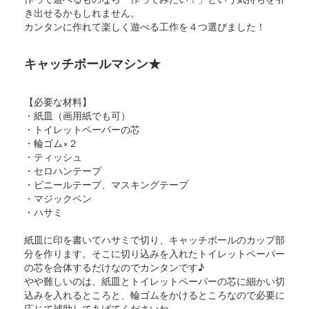
き出せるかもしれません。
カンタンに作れて楽しく遊べる工作を４つ選びました！
キャッチボールマシン★
【必要な材料】
・紙皿（画用紙でも可）
・トイレットペーパーの芯
・輪ゴム×２
・ティッシュ
・セロハンテープ
・ビニールテープ、マスキングテープ
・マジックペン
・ハサミ
紙皿に印を書いてハサミで切り、キャッチボールのカップ部
分を作ります。そこに切り込みを入れたトイレットペーパー
の芯を合体するだけなのでカンタンです♪
やや難しいのは、紙皿とトイレットペーパーの芯に細かい切
込みを入れるところと、輪ゴムをかけるところなので必要に
応じて補助してあげてくださいね。