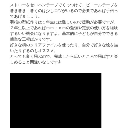
ストローをセロハンテープでくっつけて、ビニールテープを
巻き巻き！巻くのは少しコツがいるので必要であれば手伝っ
てあげましょう。
羽根の型紙作りは１年生には難しいので援助が必要ですが、
２年生以上であればｍｍ・ｃｍの勉強や定規の使い方を経験
するいい機会になりますよ。基本的に子どもが自分でできる
簡単な工程ばかりです。
好きな柄のクリアファイルを使ったり、自分で好きな絵を描
いたりするのもオススメ。
とっても良く飛ぶので、完成したら広いところで飛ばすと楽
しめること間違いなしです♪