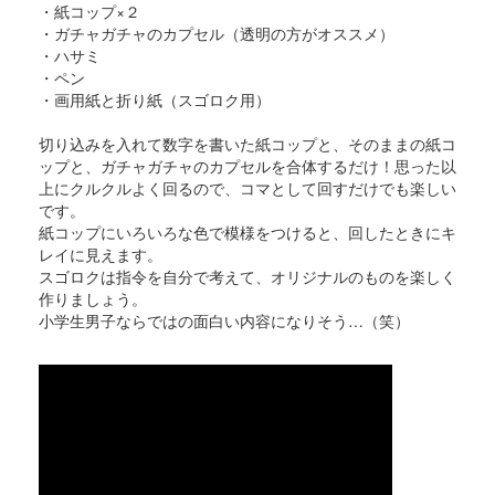
・紙コップ×２
・ガチャガチャのカプセル（透明の方がオススメ）
・ハサミ
・ペン
・画用紙と折り紙（スゴロク用）
切り込みを入れて数字を書いた紙コップと、そのままの紙コ
ップと、ガチャガチャのカプセルを合体するだけ！思った以
上にクルクルよく回るので、コマとして回すだけでも楽しい
です。
紙コップにいろいろな色で模様をつけると、回したときにキ
レイに見えます。
スゴロクは指令を自分で考えて、オリジナルのものを楽しく
作りましょう。
小学生男子ならではの面白い内容になりそう…（笑）