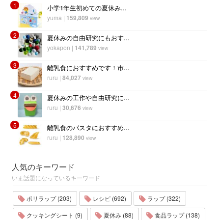
1
小学1年生初めての夏休み...
yuma
|
159,809
view
2
夏休みの自由研究にもおす...
yokapon
|
141,789
view
3
離乳食におすすめです！市...
ruru
|
84,027
view
4
夏休みの工作や自由研究に...
ruru
|
30,676
view
5
離乳食のパスタにおすすめ...
ruru
|
128,890
view
人気のキーワード
いま話題になっているキーワード
ポリラップ (203)
レシピ (692)
ラップ (322)
クッキングシート (9)
夏休み (88)
食品ラップ (138)