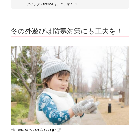
アイデア - teniteo［テニテオ］
冬の外遊びは防寒対策にも工夫を！
via
woman.excite.co.jp