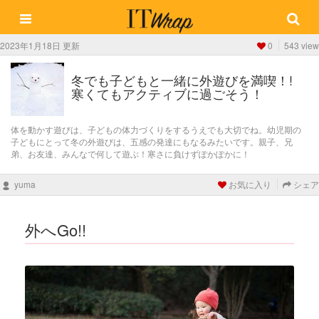
2023年1月18日 更新
0
543 view
冬でも子どもと一緒に外遊びを満喫！!
寒くてもアクティブに過ごそう！
体を動かす遊びは、子どもの体力づくりをするうえでも大切でね。幼児期の
子どもにとって冬の外遊びは、五感の発達にもなるみたいです。親子、兄
弟、お友達、みんなで何して遊ぶ！寒さに負けずぽかぽかに！
yuma
お気に入り
シェア
外へGo!!