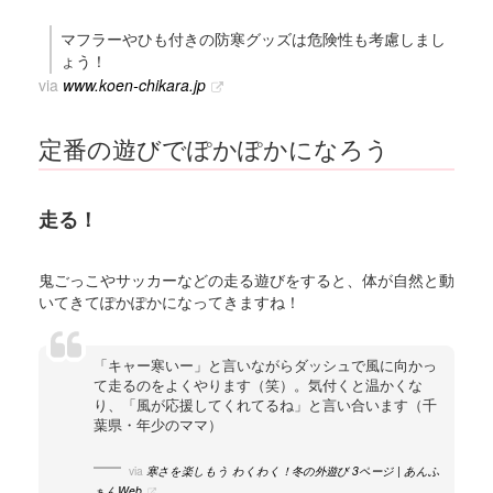
マフラーやひも付きの防寒グッズは危険性も考慮しまし
ょう！
via
www.koen-chikara.jp
定番の遊びでぽかぽかになろう
走る！
鬼ごっこやサッカーなどの走る遊びをすると、体が自然と動
いてきてぽかぽかになってきますね！
「キャー寒いー」と言いながらダッシュで風に向かっ
て走るのをよくやります（笑）。気付くと温かくな
り、「風が応援してくれてるね」と言い合います（千
葉県・年少のママ）
via
寒さを楽しもう わくわく！冬の外遊び 3ページ | あんふ
ぁんWeb