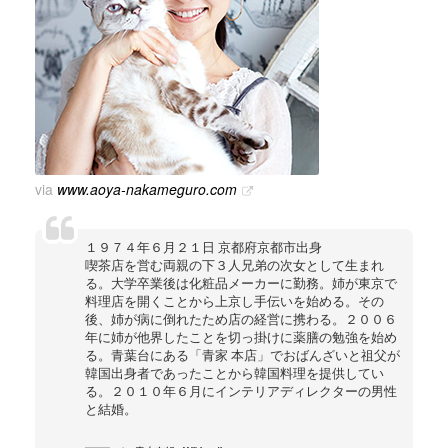
via
www.aoya-nakameguro.com
１９７４年６月２１日 京都府京都市出身
喫茶店を営む両親の下３人兄弟の次女として生まれ
る。大学卒業後は化粧品メーカーに勤務。姉が東京で
料理店を開くことから上京し手伝いを始める。その
後、姉が病に倒れたため店の経営に携わる。２００６
年に姉が他界したことを切っ掛けに薬膳の勉強を始め
る。青葉台にある「青家 本店」でおばんざいと祖父が
韓国出身者であったことから韓国料理を提供してい
る。２０１０年６月にインテリアディレクターの男性
と結婚。