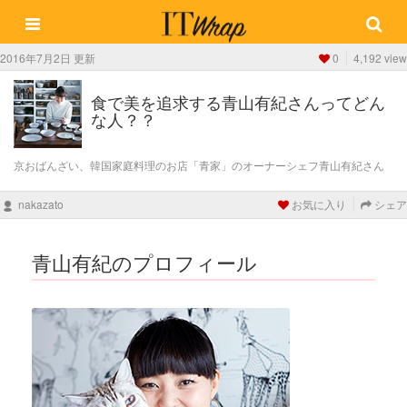
2016年7月2日 更新
0
4,192 view
食で美を追求する青山有紀さんってどん
な人？？
京おばんざい、韓国家庭料理のお店「青家」のオーナーシェフ青山有紀さん
nakazato
お気に入り
シェア
青山有紀のプロフィール