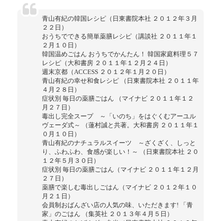
青山有紀の韓国レシピ（日東書院本社 ２０１２年３月
２２日）
おうちでできる簡単薬膳レシピ（講談社 ２０１１年１
２月１０日）
韓国温めごはん おうちでかんたん！ 韓国家庭料理５７
レシピ（大和書房 ２０１１年１２月２４日）
週末京都（ACCESS ２０１２年１月２０日）
青山有紀の幸せ和食レシピ （日東書院本社 ２０１１年
４月２８日）
症状別 毎日の薬膳ごはん （マイナビ ２０１１年１２
月２７日）
毒出し完全スープ ～「いのち」をはぐくむアーユル
ヴェーダ式～ （蓮村誠と共著。大和書房 ２０１１年１
０月１０日）
青山有紀のナチュラルスイーツ ～ざくざく、しっと
り、ふわふわ、食感が楽しい！～ （日東書院本社 ２０
１２年５月３０日）
症状別 毎日の薬膳ごはん（マイナビ ２０１１年１２月
２７日）
薬膳で楽しむ毒出しごはん（マイナビ ２０１２年１０
月２１日）
会員制おばんざい店の人気の味、いただきます! 「青
家」のごはん （集英社 ２０１３年４月５日）