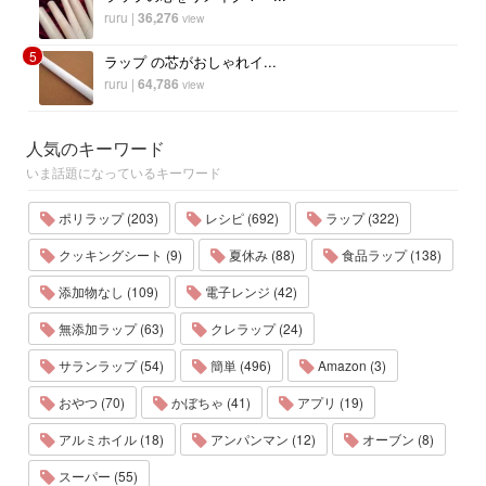
ruru
|
36,276
view
5
ラップ の芯がおしゃれイ...
ruru
|
64,786
view
人気のキーワード
いま話題になっているキーワード
ポリラップ (203)
レシピ (692)
ラップ (322)
クッキングシート (9)
夏休み (88)
食品ラップ (138)
添加物なし (109)
電子レンジ (42)
無添加ラップ (63)
クレラップ (24)
サランラップ (54)
簡単 (496)
Amazon (3)
おやつ (70)
かぼちゃ (41)
アプリ (19)
アルミホイル (18)
アンパンマン (12)
オーブン (8)
スーパー (55)