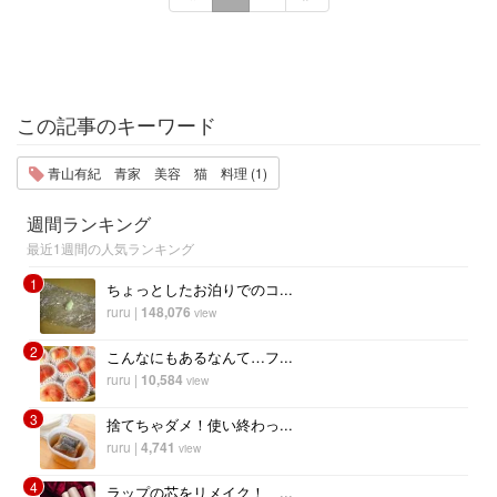
この記事のキーワード
青山有紀 青家 美容 猫 料理 (1)
週間ランキング
最近1週間の人気ランキング
1
ちょっとしたお泊りでのコ...
ruru
|
148,076
view
2
こんなにもあるなんて…フ...
ruru
|
10,584
view
3
捨てちゃダメ！使い終わっ...
ruru
|
4,741
view
4
ラップの芯をリメイク！ ...