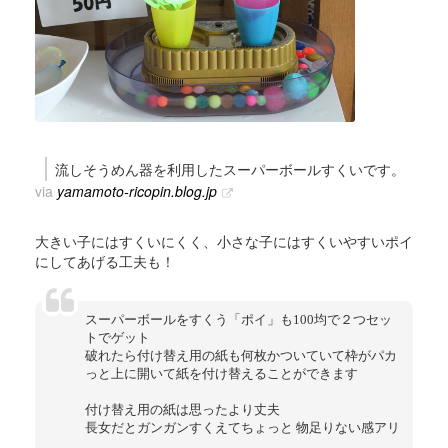
流しそうめん器を利用したスーパーボールすくいです。
via
yamamoto-ricopin.blog.jp
大きい子にはすくいにくく、小さな子にはすくいやすいポイ
にしてあげる工夫も！
スーパーボールをすくう「ポイ」も100均で２つセッ
トでゲット
破れたら付け替え用の紙も何枚かついていて枠がパカ
っと上に開いて紙を付け替えることができます
付け替え用の紙は思ったより丈夫
長女だとガンガンすくえてちょっと 物足りない感アリ