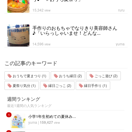
15,342
ruru
view
手作りのおもちゃでなりきり美容師さん
♪「いらっしゃいませ！どんな...
14,596
yuma
view
この記事のキーワード
おうちで夏まつり (1)
おうち縁日 (2)
ごっこ遊び (2)
夏祭り気分 (1)
縁日ごっこ (2)
縁日手作り (1)
週間ランキング
最近1週間の人気ランキング
1
小学1年生初めての夏休み...
yuma
|
159,427
view