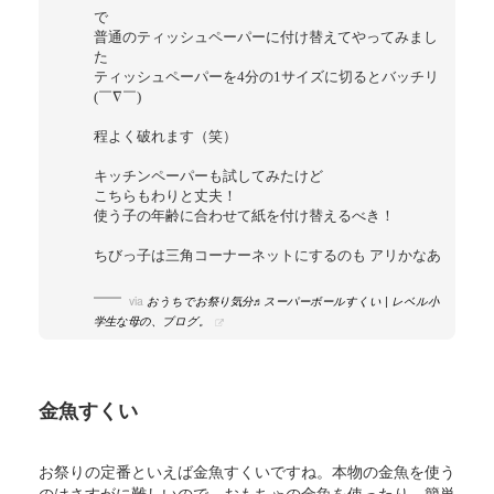
で
普通のティッシュペーパーに付け替えてやってみまし
た
ティッシュペーパーを4分の1サイズに切るとバッチリ
(￣∇￣)
程よく破れます（笑）
キッチンペーパーも試してみたけど
こちらもわりと丈夫！
使う子の年齢に合わせて紙を付け替えるべき！
ちびっ子は三角コーナーネットにするのも アリかなあ
via
おうちでお祭り気分♬スーパーボールすくい | レベル小
学生な母の、ブログ。
金魚すくい
お祭りの定番といえば金魚すくいですね。本物の金魚を使う
のはさすがに難しいので、おもちゃの金魚を使ったり、簡単