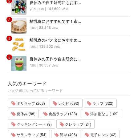
2
夏休みの自由研究にもおす...
yokapon
|
141,600
view
3
離乳食におすすめです！市...
ruru
|
83,848
view
4
離乳食のパスタにおすすめ...
ruru
|
128,802
view
5
夏休みの工作や自由研究に...
ruru
|
30,557
view
人気のキーワード
いま話題になっているキーワード
ポリラップ (203)
レシピ (692)
ラップ (322)
夏休み (88)
食品ラップ (138)
添加物なし (109)
クッキングシート (9)
クレラップ (24)
サランラップ (54)
簡単 (496)
電子レンジ (42)