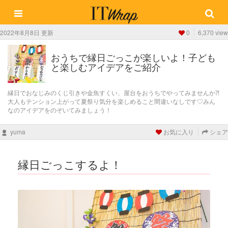
2022年8月8日 更新
0
6,370 view
おうちで縁日ごっこが楽しいよ！子ども
と楽しむアイデアをご紹介
縁日でおなじみのくじ引きや金魚すくい、屋台をおうちでやってみませんか⁈
大人もテンション上がって夏祭り気分を楽しめること間違いなしです♡みん
なのアイデアをのぞいてみましょう！
yuma
お気に入り
シェア
縁日ごっこするよ！