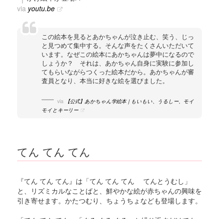
via
youtu.be
この絵本を見るとあかちゃんが泣き止む、笑う、じっ
と見つめて集中する。そんな声をたくさんいただいて
います。なぜこの絵本にあかちゃんは夢中になるので
しょうか？ それは、あかちゃん自身に実験に参加し
てもらいながらつくった絵本だから。あかちゃんが審
査員となり、本当に好きな絵を選びました。
via
【公式】あかちゃん学絵本｜もいもい、うるしー、モイ
モイとキーリー
てん てん てん
『てん てん てん』は「てん てん てん てんとうむし」
と、リズミカルなことばと、鮮やかな絵が赤ちゃんの興味を
引き寄せます。かたつむり、ちょうちょなども登場します。