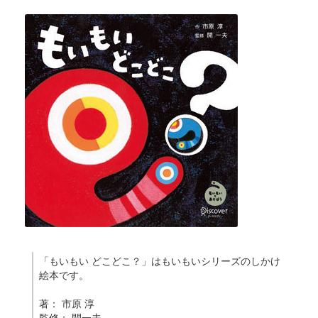
「もいもい どこどこ？」はもいもいシリーズのしかけ
絵本です。
著： 市原 淳
監修： 開一夫