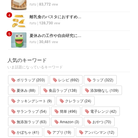
ruru
|
83,772
view
4
離乳食のパスタにおすすめ...
ruru
|
128,730
view
5
夏休みの工作や自由研究に...
ruru
|
30,481
view
人気のキーワード
いま話題になっているキーワード
ポリラップ (203)
レシピ (692)
ラップ (322)
夏休み (88)
食品ラップ (138)
添加物なし (109)
クッキングシート (9)
クレラップ (24)
サランラップ (54)
簡単 (496)
電子レンジ (42)
無添加ラップ (63)
Amazon (3)
おやつ (70)
かぼちゃ (41)
アプリ (19)
アンパンマン (12)