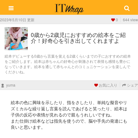
2023年5月10日 更新
0
644 view
0歳から2歳児におすすめの絵本をご紹
介！好奇心を引き出してくれますよ
絵本デビューする0歳から言葉を覚える2歳くらいまでの子におすすめの絵本
をご紹介します。絵本は赤ちゃんの好奇心が刺激されて表情も感情も豊かに
なっていきます。絵本を通して赤ちゃんとのコミュニケーションを楽しんで
くださいね。
yuma
お気に入り
シェア
絵本の色に興味を示したり、指をさしたり、単純な擬音やリ
ズミカルな繰り返し言葉を読んであげると笑ったり、絵本は
子供の反応や表情が見れるので親もうれしいですね。
また仕掛け絵本などは指先を使うので、脳や手先の発達にも
良いと思います。