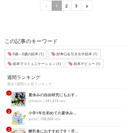
1
2
3
この記事のキーワード
0歳～2歳の絵本 (1)
好奇心を引き出す絵本 (1)
絵本でコミュニケーション (1)
絵本デビュー (1)
週間ランキング
最近1週間の人気ランキング
1
夏休みの自由研究にもおす...
yokapon
|
141,374
view
2
小学1年生初めての夏休み...
yuma
|
159,204
view
3
離乳食におすすめです！市...