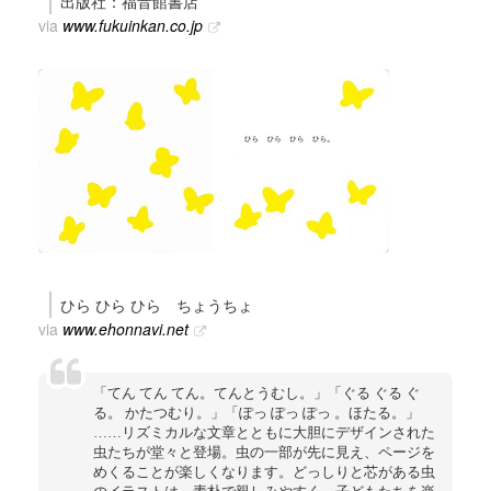
出版社：福音館書店
via
www.fukuinkan.co.jp
ひら ひら ひら ちょうちょ
via
www.ehonnavi.net
「てん てん てん。てんとうむし。」「ぐる ぐる ぐ
る。 かたつむり。」「ぽっ ぽっ ぽっ 。ほたる。」
……リズミカルな文章とともに大胆にデザインされた
虫たちが堂々と登場。虫の一部が先に見え、ページを
めくることが楽しくなります。どっしりと芯がある虫