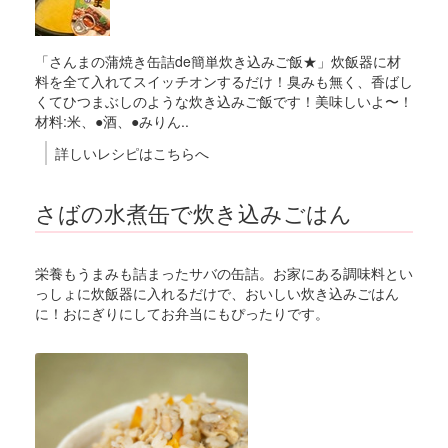
「さんまの蒲焼き缶詰de簡単炊き込みご飯★」炊飯器に材
料を全て入れてスイッチオンするだけ！臭みも無く、香ばし
くてひつまぶしのような炊き込みご飯です！美味しいよ〜！
材料:米、●酒、●みりん..
詳しいレシピはこちらへ
さばの水煮缶で炊き込みごはん
栄養もうまみも詰まったサバの缶詰。お家にある調味料とい
っしょに炊飯器に入れるだけで、おいしい炊き込みごはん
に！おにぎりにしてお弁当にもぴったりです。