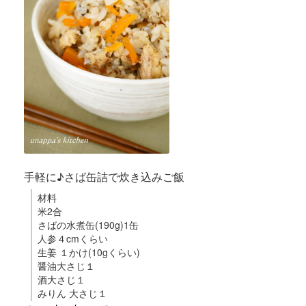
手軽に♪さば缶詰で炊き込みご飯
材料
米2合
さばの水煮缶(190g)1缶
人参４cmくらい
生姜 １かけ(10gくらい)
醤油大さじ１
酒大さじ１
みりん 大さじ１