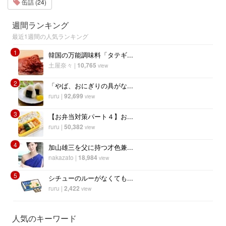
缶詰 (24)
週間ランキング
最近1週間の人気ランキング
1
韓国の万能調味料「タテギ...
土屋奈々
|
10,765
view
2
「やば、おにぎりの具がな...
ruru
|
92,699
view
3
【お弁当対策パート４】お...
ruru
|
50,382
view
4
加山雄三を父に持つ才色兼...
nakazato
|
18,984
view
5
シチューのルーがなくても...
ruru
|
2,422
view
人気のキーワード