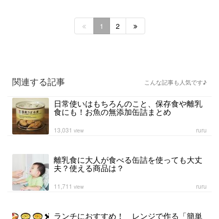
1
2
関連する記事
こんな記事も人気です♪
日常使いはもちろんのこと、保存食や離乳
食にも！お魚の無添加缶詰まとめ
13,031
ruru
view
離乳食に大人が食べる缶詰を使っても大丈
夫？使える商品は？
11,711
ruru
view
ランチにおすすめ！ レンジで作る「簡単