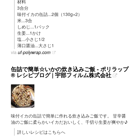
材料
3合分
味付イカの缶詰...2個（130g×2）
米...3合
しめじ...1パック
生姜...1かけ
塩...小さじ1/2
薄口醤油...大さじ1
via
uf-polywrap.com
缶詰で簡単☆いかの炊き込みご飯 - ポリラップ
® レシピブログ | 宇部フィルム株式会社
味付イカの缶詰で簡単に作れる炊き込みご飯です。 甘辛醤
油のご飯に柔らかいイカだおいしく、千切り生姜が爽やか♪
詳しいレシピはこちらへ