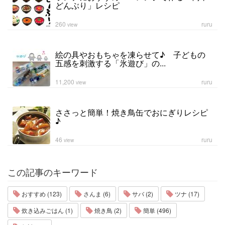
どんぶり」レシピ
260
ruru
view
絵の具やおもちゃを凍らせて♪ 子どもの
五感を刺激する「氷遊び」の...
11,200
ruru
view
ささっと簡単！焼き鳥缶でおにぎりレシピ
♪
46
ruru
view
この記事のキーワード
おすすめ (123)
さんま (6)
サバ (2)
ツナ (17)
炊き込みごはん (1)
焼き鳥 (2)
簡単 (496)