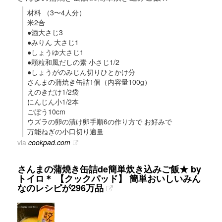
材料 （3〜4人分）
米2合
●酒大さじ3
●みりん 大さじ1
●しょうゆ大さじ1
●顆粒和風だしの素 小さじ1/2
●しょうがのみじん切りひとかけ分
さんまの蒲焼き缶詰1個（内容量100g）
えのきだけ1/2袋
にんじん小1/2本
ごぼう10cm
ウズラの卵の漬け卵手順6の作り方で お好みで
万能ねぎの小口切り適量
via
cookpad.com
さんまの蒲焼き缶詰de簡単炊き込みご飯★ by
トイロ＊ 【クックパッド】 簡単おいしいみん
なのレシピが296万品