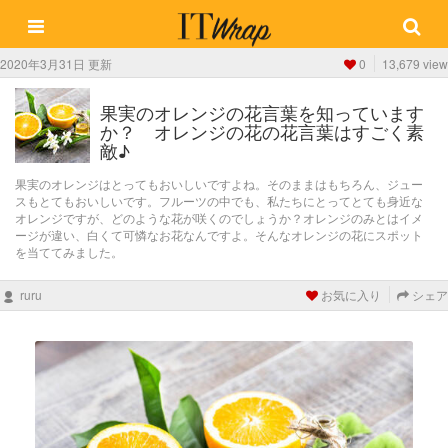
2020年3月31日 更新
0
13,679 view
果実のオレンジの花言葉を知っています
か？ オレンジの花の花言葉はすごく素
敵♪
果実のオレンジはとってもおいしいですよね。そのままはもちろん、ジュー
スもとてもおいしいです。フルーツの中でも、私たちにとってとても身近な
オレンジですが、どのような花が咲くのでしょうか？オレンジのみとはイメ
ージが違い、白くて可憐なお花なんですよ。そんなオレンジの花にスポット
を当ててみました。
ruru
お気に入り
シェア