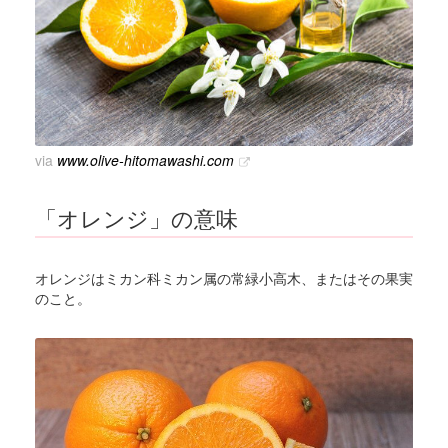
via
www.olive-hitomawashi.com
「オレンジ」の意味
オレンジはミカン科ミカン属の常緑小高木、またはその果実
のこと。