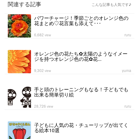
関連する記事
こんな記事も人気です♪
パワーチャージ！季節ごとのオレンジ色の
花まとめ♡花言葉も添えて･･･
6,682
ruru
view
オレンジ色の花たち✿太陽のようなイメー
ジを持つオレンジ色の花✿花...
9,302
yuma
view
手と頭のトレーニングもなる！子どもでも
出来る簡単切り絵
28,726
ruru
view
子どもに人気の花・チューリップが出てく
る絵本10選