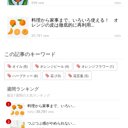
699
ruru
view
料理から家事まで、いろいろ使える！ オ
レンジの皮は徹底的に再利用...
30,781
ruru
view
この記事のキーワード
オイル (6)
オレンジピール (4)
オレンジフラワー (1)
ハーブティー (6)
花 (13)
花言葉 (5)
週間ランキング
最近1週間の人気ランキング
1
料理から家事まで、いろい...
ruru
|
30,781
view
2
つぶつぶ感がやめられない...