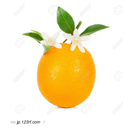
via
jp.123rf.com