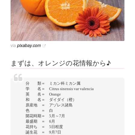
via
pixabay.com
まずは、オレンジの花情報から♪
分 類＝ ミカン科ミカン属
学 名＝ Citrus sinensis var valencia
英 名＝ Orange
和 名＝ ダイダイ（橙）
原産地 ＝ アゾレス諸島
色 ＝ 白
開花時期＝ 5月～7月
最盛期 ＝ 6月
花持ち ＝ 5日程度
誕生花 ＝ 9月7日