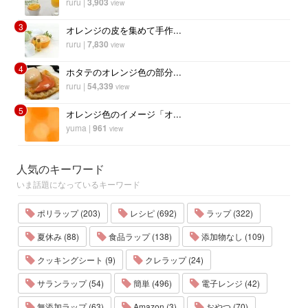
ruru
|
3,903
view
3
オレンジの皮を集めて手作...
ruru
|
7,830
view
4
ホタテのオレンジ色の部分...
ruru
|
54,339
view
5
オレンジ色のイメージ「オ...
yuma
|
961
view
人気のキーワード
いま話題になっているキーワード
ポリラップ (203)
レシピ (692)
ラップ (322)
夏休み (88)
食品ラップ (138)
添加物なし (109)
クッキングシート (9)
クレラップ (24)
サランラップ (54)
簡単 (496)
電子レンジ (42)
無添加ラップ (63)
Amazon (3)
おやつ (70)