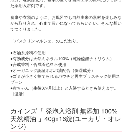
た薬用入浴剤です。
食事や衣類のように、お風呂でも自然由来の素材を楽しみな
がら取り入れ、心まで豊かになってもらいたい。そんな想い
でつくりました。
「バスクリンマルシェ」のこだわり。
●石油系原料不使用
●有効成分は天然ミネラル100%（乾燥硫酸ナトリウム）
●合成香料・合成着色料不使用
●オーガニック認証ホホバ油配合（保湿成分）
●ゴミが小さく捨てられるパウチと再生プラスチック使用ス
プーン
●赤ちゃん（生後3か月以上）と入浴するときも使えます。
［温活］
カインズ「 発泡入浴剤 無添加 100%
天然精油 」40g×16錠(ユーカリ・オレ
ンジ)