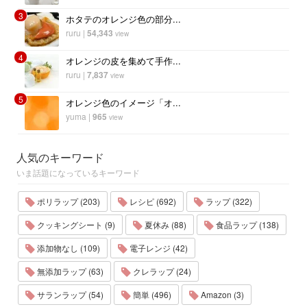
3
ホタテのオレンジ色の部分...
ruru
|
54,343
view
4
オレンジの皮を集めて手作...
ruru
|
7,837
view
5
オレンジ色のイメージ「オ...
yuma
|
965
view
人気のキーワード
いま話題になっているキーワード
ポリラップ (203)
レシピ (692)
ラップ (322)
クッキングシート (9)
夏休み (88)
食品ラップ (138)
添加物なし (109)
電子レンジ (42)
無添加ラップ (63)
クレラップ (24)
サランラップ (54)
簡単 (496)
Amazon (3)