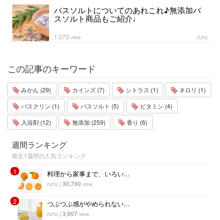
バスソルトについてのあれこれ♪無添加バ
スソルト商品もご紹介♩
1,072
ruru
view
この記事のキーワード
みかん (29)
カインズ (7)
シトラス (1)
ネロリ (1)
バスクリン (1)
バスソルト (5)
ビタミン (4)
入浴剤 (12)
無添加 (259)
香り (6)
週間ランキング
最近1週間の人気ランキング
1
料理から家事まで、いろい...
ruru
|
30,790
view
2
つぶつぶ感がやめられない...
ruru
|
3,907
view