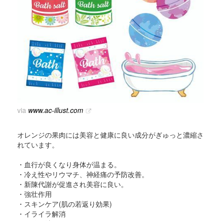
via
www.ac-illust.com
オレンジの果肉には美容と健康に良い成分がぎゅっと濃縮さ
れています。
・血行が良くなり身体が温まる。
・冷え性やリウマチ、神経痛の予防改善。
・新陳代謝が促進され美容に良い。
・強壮作用
・スキンケア(肌の若返り効果)
・イライラ解消