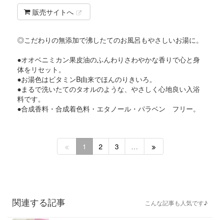
販売サイトへ
◎こだわりの無添加で沸したてのお風呂もやさしいお湯に。
●オオベニミカン果皮油のふんわりさわやかな香りで心と身
体をリセット。
●お湯色はビタミンB由来でほんのりきいろ。
●まるで洗いたてのタオルのような、やさしく心地良い入浴
料です。
●合成香料・合成着色料・エタノール・パラベン フリー。
1
2
3
…
関連する記事
こんな記事も人気です♪