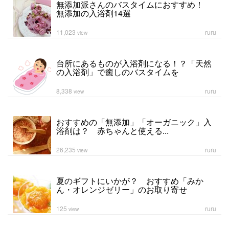
無添加派さんのバスタイムにおすすめ！
無添加の入浴剤14選
11,023
ruru
view
台所にあるものが入浴剤になる！？「天然
の入浴剤」で癒しのバスタイムを
8,338
ruru
view
おすすめの「無添加」「オーガニック」入
浴剤は？ 赤ちゃんと使える...
26,235
ruru
view
夏のギフトにいかが？ おすすめ「みか
ん・オレンジゼリー」のお取り寄せ
125
ruru
view