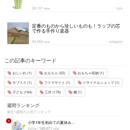
28,107
ruru
view
定番のものから珍しいものも！ラップの芯
で作る手作り楽器
49,568
yokapon
view
この記事のキーワード
おしいれ (1)
おもちゃ (52)
おもちゃ収納 (1)
サブスク (1)
フリマサイト (1)
リサイクルショップ (1)
子ども (194)
工作 (176)
棚 (1)
週間ランキング
最近1週間の人気ランキング
1
小学1年生初めての夏休み...
yuma
|
160,071
view