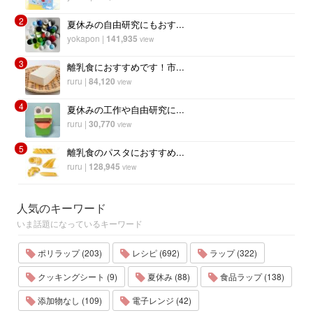
2
夏休みの自由研究にもおす...
yokapon
|
141,935
view
3
離乳食におすすめです！市...
ruru
|
84,120
view
4
夏休みの工作や自由研究に...
ruru
|
30,770
view
5
離乳食のパスタにおすすめ...
ruru
|
128,945
view
人気のキーワード
いま話題になっているキーワード
ポリラップ (203)
レシピ (692)
ラップ (322)
クッキングシート (9)
夏休み (88)
食品ラップ (138)
添加物なし (109)
電子レンジ (42)