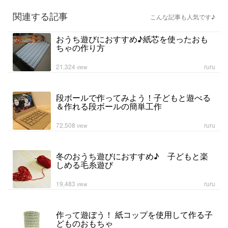
関連する記事
こんな記事も人気です♪
おうち遊びにおすすめ♪紙芯を使ったおも
ちゃの作り方
21,324
ruru
view
段ボールで作ってみよう！子どもと遊べる
＆作れる段ボールの簡単工作
72,508
ruru
view
冬のおうち遊びにおすすめ♪ 子どもと楽
しめる毛糸遊び
19,483
ruru
view
作って遊ぼう！ 紙コップを使用して作る子
どものおもちゃ