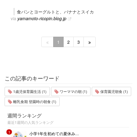
食パンとヨーグルトと、バナナとスイカ
via
yamamoto-ricopin.blog.jp
1
2
3
この記事のキーワード
1歳児保育園生活 (1)
ワーママの朝 (1)
保育園児朝食 (1)
離乳食期 登園時の朝食 (1)
週間ランキング
最近1週間の人気ランキング
1
小学1年生初めての夏休み...