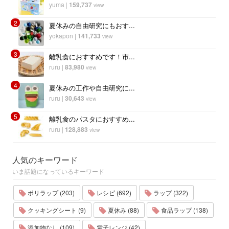
yuma
|
159,737
view
2
夏休みの自由研究にもおす...
yokapon
|
141,733
view
3
離乳食におすすめです！市...
ruru
|
83,980
view
4
夏休みの工作や自由研究に...
ruru
|
30,643
view
5
離乳食のパスタにおすすめ...
ruru
|
128,883
view
人気のキーワード
いま話題になっているキーワード
ポリラップ (203)
レシピ (692)
ラップ (322)
クッキングシート (9)
夏休み (88)
食品ラップ (138)
添加物なし (109)
電子レンジ (42)