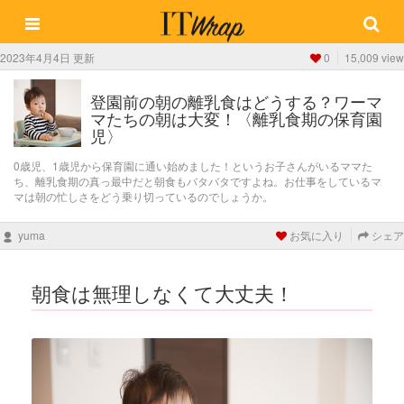
2023年4月4日 更新
0
15,009 view
登園前の朝の離乳食はどうする？ワーマ
マたちの朝は大変！〈離乳食期の保育園
児〉
0歳児、1歳児から保育園に通い始めました！というお子さんがいるママた
ち、離乳食期の真っ最中だと朝食もバタバタですよね。お仕事をしているマ
マは朝の忙しさをどう乗り切っているのでしょうか。
yuma
お気に入り
シェア
朝食は無理しなくて大丈夫！