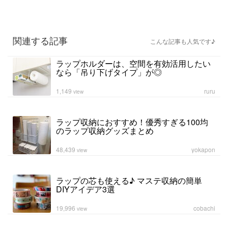
関連する記事
こんな記事も人気です♪
ラップホルダーは、空間を有効活用したい
なら「吊り下げタイプ」が◎
1,149
ruru
view
ラップ収納におすすめ！優秀すぎる100均
のラップ収納グッズまとめ
48,439
yokapon
view
ラップの芯も使える♪ マステ収納の簡単
DIYアイデア3選
19,996
cobachi
view