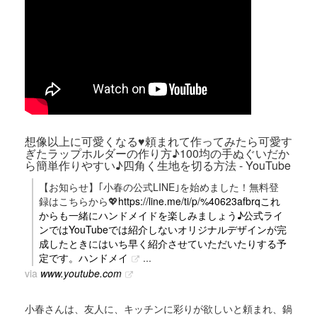
想像以上に可愛くなる♥頼まれて作ってみたら可愛す
ぎたラップホルダーの作り方♪100均の手ぬぐいだか
ら簡単作りやすい♪四角く生地を切る方法 - YouTube
【お知らせ】｢小春の公式LINE｣を始めました！無料登
録はこちらから💖
https://line.me/ti/p/%40623afbrqこれ
からも一緒にハンドメイドを楽しみましょう♪公式ライ
ンではYouTubeでは紹介しないオリジナルデザインが完
成したときにはいち早く紹介させていただいたりする予
定です。ハンドメイ
...
via
www.youtube.com
小春さんは、友人に、キッチンに彩りが欲しいと頼まれ、鍋