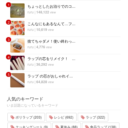
1
ちょっとしたお泊りでのコ...
ruru
|
148,122
view
2
こんなにもあるなんて…フ...
ruru
|
10,619
view
3
捨てちゃダメ！使い終わっ...
ruru
|
4,776
view
4
ラップの芯をリメイク！ ...
ruru
|
36,292
view
5
ラップ の芯がおしゃれイ...
ruru
|
64,828
view
人気のキーワード
いま話題になっているキーワード
ポリラップ (203)
レシピ (692)
ラップ (322)
クッキングシート (9)
夏休み (88)
食品ラップ (138)