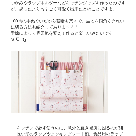
つかみやラップホルダーなどキッチングッズを作ったのです
が、思ったよりもすごく可愛く出来たとのことですよ。
100均の手ぬぐいだから裁断も楽々で、生地を四角くきれい
に切る方法も紹介してあります＾＾
季節によって雰囲気を変えて作ると楽しいみたいです
٩(ˊᗜˋ*)و
キッチンで必ず使うのに、意外と置き場所に困るのが細
長い形のラップやクッキングシート類。食品用のラップ