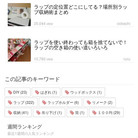
ラップの定位置どこにしてる？場所別ラッ
プ収納術まとめ
35,044
cobachi
view
ラップを使い終わっても箱を捨てないで！
ラップの空き箱の使い道いろいろ
10,780
ruru
view
この記事のキーワード
DIY (23)
はぎれ (1)
ウッドボックス (1)
ラップ (322)
ラップホルダー (6)
リメーク (2)
収納 (41)
吊り下げ (1)
筒 (1)
１００均 (29)
週間ランキング
最近1週間の人気ランキング