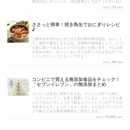
満点のおにぎりレシピ、ぜひ参考にしてみてくださいね☆
ruru
|
73
view
ささっと簡単！焼き鳥缶でおにぎりレシピ
♪
ご飯やお弁当のおかずに大人気の焼き鳥の缶詰。おいしく
て、便利で重宝しますよね。災害時の保存食として、いつ
も家に置いてあるよという方も多いと思います。そんな焼
き鳥缶を使い、おいしいおにぎりを作ってみませんか？ロ
ーリングストックにもいいですよ！
ruru
|
46
view
コンビニで買える無添加食品をチェック！
「セブンイレブン」の無添加まとめ
コンビニは本当に便利ですよね。コンビニの中でも特に
「セブンイレブン」を多く利用しているよ、という方も多
いのではないでしょうか？私もセブンイレブンのアプリが
大好きなんで、よく行っちゃいます。そんなセブンイレブ
ンで購入できる無添加商品をご紹介します。
ruru
|
13,453
view