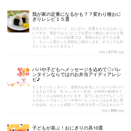
我が家の定番になるかも？？変わり種おに
ぎりレシピ１５選
日本人のソウルフード、おにぎり。定番ももちろんおいし
いですが、最近ではコンビニでも変わり種おにぎりが人気
といいます。こちらの記事では、普段のおにぎりとは違
う、ちょっと変わった具材をご紹介します。すぐにでも作
りたくなっちゃいますよ！
ruru
|
4,173
view
パパや子どもへメッセージを込めて♡バレ
ンタインならではのお弁当アイディアレシ
ピ♪
もうすぐバレンタイン。普段のお弁当にメッセージやハー
トを入れて作る「#バレンタイン弁当」がSNSや動画サイ
トでたくさんpostされています。見ているだけでもとって
もかわいくてほっこり♡今年のバレンタインはお弁当に想
いを込め、ちょっと頑張ってお弁当を作ってみませんか？
ruru
|
969
view
子どもが喜ぶ！おにぎりの具10選