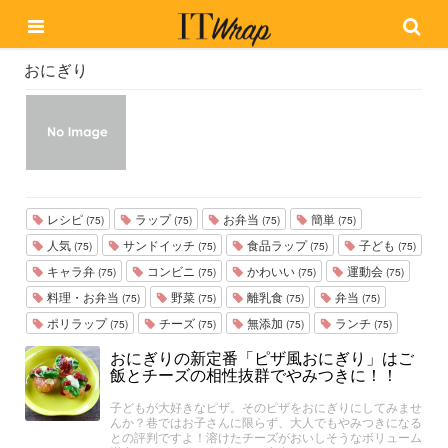
おにぎり
レシピ
ラップ
お弁当
簡単
(75)
(75)
(75)
(75)
人気
サンドイッチ
食品ラップ
子ども
(75)
(75)
(75)
(75)
キャラ弁
コンビニ
かわいい
運動会
(75)
(75)
(75)
(75)
料理・お弁当
野菜
離乳食
弁当
(75)
(75)
(75)
(75)
ポリラップ
チーズ
無添加
ランチ
(75)
(75)
(75)
(75)
おにぎりの新定番「ピザ風おにぎり」はご
飯とチーズの相性抜群でやみつきに！！
子どもが大好きなピザ。そのピザをおにぎりにしてみませ
んか？巷ではお子さんに限らず、大人でもやみつきになる
との評判ですよ！溶けたチーズがおいしそうなボリューム