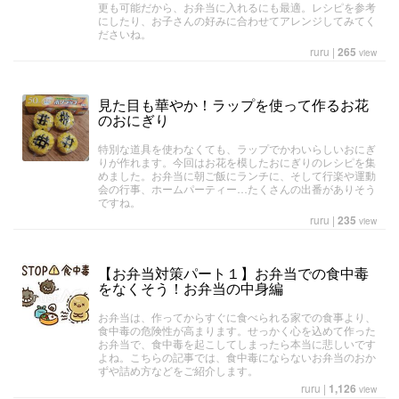
更も可能だから、お弁当に入れるにも最適。レシピを参考
にしたり、お子さんの好みに合わせてアレンジしてみてく
ださいね。
ruru
|
265
view
見た目も華やか！ラップを使って作るお花
のおにぎり
特別な道具を使わなくても、ラップでかわいらしいおにぎ
りが作れます。今回はお花を模したおにぎりのレシピを集
めました。お弁当に朝ご飯にランチに、そして行楽や運動
会の行事、ホームパーティー…たくさんの出番がありそう
ですね。
ruru
|
235
view
【お弁当対策パート１】お弁当での食中毒
をなくそう！お弁当の中身編
お弁当は、作ってからすぐに食べられる家での食事より、
食中毒の危険性が高まります。せっかく心を込めて作った
お弁当で、食中毒を起こしてしまったら本当に悲しいです
よね。こちらの記事では、食中毒にならないお弁当のおか
ずや詰め方などをご紹介します。
ruru
|
1,126
view