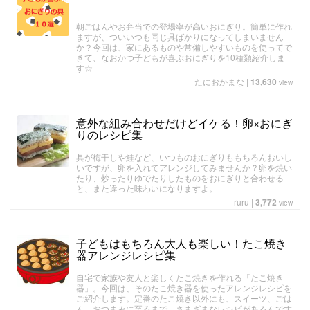
朝ごはんやお弁当での登場率が高いおにぎり。簡単に作れ
ますが、ついいつも同じ具ばかりになってしまいません
か？今回は、家にあるものや常備しやすいものを使ってで
きて、なおかつ子どもが喜ぶおにぎりを10種類紹介しま
す☆
たにおかまな
|
13,630
view
意外な組み合わせだけどイケる！卵×おにぎ
りのレシピ集
具が梅干しや鮭など、いつものおにぎりももちろんおいし
いですが、卵を入れてアレンジしてみませんか？卵を焼い
たり、炒ったりゆでたりしたものをおにぎりと合わせる
と、また違った味わいになりますよ。
ruru
|
3,772
view
子どもはもちろん大人も楽しい！たこ焼き
器アレンジレシピ集
自宅で家族や友人と楽しくたこ焼きを作れる「たこ焼き
器」。今回は、そのたこ焼き器を使ったアレンジレシピを
ご紹介します。定番のたこ焼き以外にも、スイーツ、ごは
ん、おつまみに至るまで、さまざまなレシピがあるんです