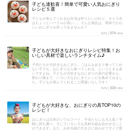
子ども達歓喜！簡単で可愛い人気おにぎり
レシピ５選
子どもが喜んでくれるお弁当は作りたいけれど、キャラ弁
はちょっとハードルが高い…。そんな場合は、簡単でかわ
いいおにぎりを作ってみませんか？
ruru
|
570
view
子どもが大好きなおにぎりレシピ特集！お
いしい具材で楽しいランチタイム♪
子供たちが大好きなおにぎり。ごはんをあまり食べてくれ
ない子でも、おにぎりなら食べてくれる、というときも多
いですよね。子どもが大好きなおにぎりの具の定番から、
変わり種まで、いろいろなおにぎりレシピを集めてみまし
た。子どもが喜んでくれること間違いなしです！
ruru
|
320
view
子どもが大好きな、おにぎりの具TOP10の
レシピ！
おにぎりは日本のソウルフード、子供たちにも大人気！手
軽に持ち運べ、そしていろいろな具材を組み合わせること
ができます。また、お弁当箱の大きさに合わせてサイズ変