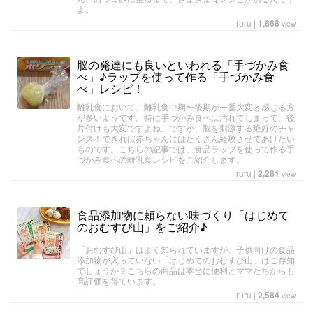
よ。
ruru
|
1,668
view
脳の発達にも良いといわれる「手づかみ食
べ」♪ラップを使って作る「手づかみ食
べ」レシピ！
離乳食において、離乳食中期〜後期が一番大変と感じる方
が多いようです。特に手づかみ食べは汚れてしまって、後
片付けも大変ですよね。ですが、脳を刺激する絶好のチャ
ンス！できれば赤ちゃんにはたくさん経験させてあげたい
ものです。こちらの記事では、食品ラップを使って作る手
づかみ食べの離乳食レシピをご紹介します。
ruru
|
2,281
view
食品添加物に頼らない味づくり「はじめて
のおむすび山」をご紹介♪
「おむすび山」はよく知られていますが、子供向けの食品
添加物が入っていない「はじめてのおむすび山」はご存知
でしょうか？こちらの商品は本当に便利とママたちからも
高評価を得ています。
ruru
|
2,584
view