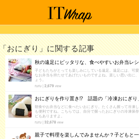
「おにぎり」に関する記事
秋の遠足にピッタリな、食べやすいお弁当レシ
子どもたちがとっても楽しみにしている遠足。遠足には、可愛
なお弁当を持たせてあげたいものですよね。楽しい思い出に、
ょう。
ruru
|
2,679
view
おにぎりを作り置き⁉ 話題の「冷凍おにぎり
朝食やお弁当などに食べたいおにぎり。たくさん握って冷凍し
も便利ですね。こちらでは、自分で握ったおにぎりの冷凍保存
ピもありますよ。
ruru
|
32,678
view
親子で料理を楽しんでみませんか？子どもと一