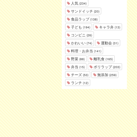
人気
(234)
サンドイッチ
(20)
食品ラップ
(138)
子ども
キャラ弁
(194)
(13)
コンビニ
(26)
かわいい
運動会
(74)
(31)
料理・お弁当
(141)
野菜
離乳食
(88)
(165)
弁当
ポリラップ
(15)
(203)
チーズ
無添加
(53)
(259)
ランチ
(12)