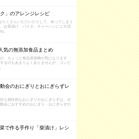
ク」のアレンジレシピ
をたくさんいただいたりして、余ってしまう
、お茶漬け、パスタ、チャーハンにと大活
ね。
人気の無添加食品まとめ
が、ちょっと食品添加物が気になります
するのもあまりよくありませんが、コンビ
。
動会のおにぎりとおにぎらずレ
目も個性的なおにぎりやおにぎらずは、ぜ
動会におすすめのおにぎり・おにぎらずの
野菜で作る手作り「柴漬け」レシ