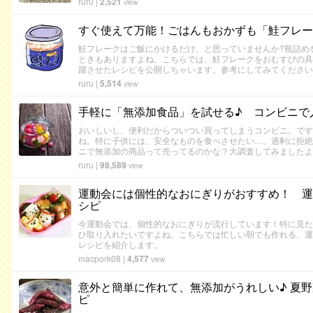
ruru
|
2,521
view
すぐ使えて万能！ごはんもおかずも「鮭フレー
鮭フレークはご飯にかけるだけ、と思っていませんか?瓶詰め
ときもありますよね。こちらでは、鮭フレークをおむすびの具
躍させたレシピを公開しちゃいます。参考にしてみてください
ruru
|
5,514
view
手軽に「無添加食品」を試せる♪ コンビニで
おいしいし、便利だからついつい買ってしまうコンビニ。です
ね。特に子供には、安全なものを食べさせたい…。過剰に拒絶
ニで無添加の商品って売ってるのかな？大調査してみましたよ
ruru
|
98,589
view
運動会には個性的なおにぎりがおすすめ！ 運
シピ
今運動会では、個性的なおにぎりが流行しています！特に見た
ひ取り入れたいですよね。こちらでは忙しい朝でも作れる、運
レシピを紹介します。
macpork08
|
4,577
view
意外と簡単に作れて、無添加がうれしい♪ 夏
ピ