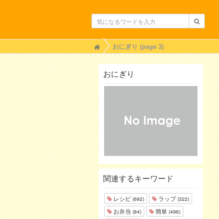
H
おにぎり (page 3)
o
m
e
おにぎり
関連するキーワード
レシピ
ラップ
(692)
(322)
お弁当
簡単
(84)
(496)