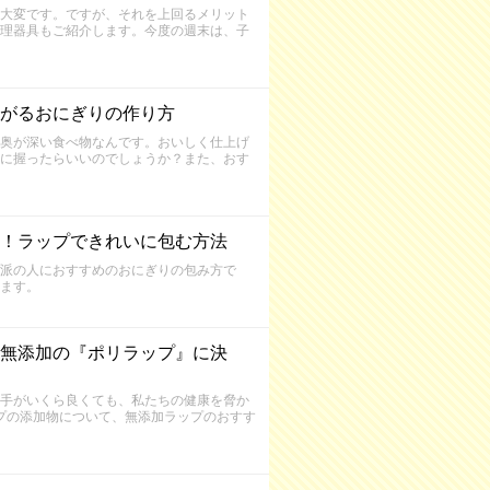
大変です。ですが、それを上回るメリット
理器具もご紹介します。今度の週末は、子
がるおにぎりの作り方
奥が深い食べ物なんです。おいしく仕上げ
に握ったらいいのでしょうか？また、おす
！ラップできれいに包む方法
派の人におすすめのおにぎりの包み方で
ます。
無添加の『ポリラップ』に決
手がいくら良くても、私たちの健康を脅か
プの添加物について、無添加ラップのおすす