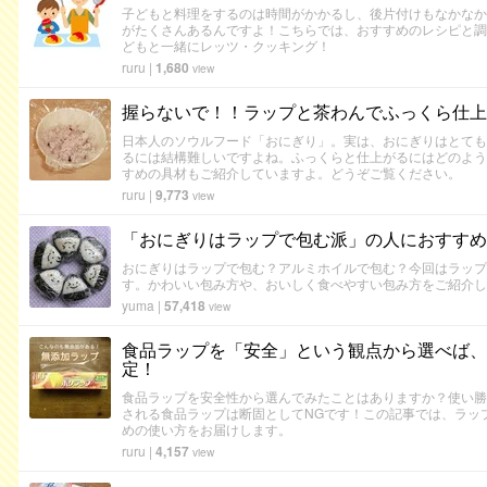
子どもと料理をするのは時間がかかるし、後片付けもなかなか
がたくさんあるんですよ！こちらでは、おすすめのレシピと調
どもと一緒にレッツ・クッキング！
ruru
|
1,680
view
握らないで！！ラップと茶わんでふっくら仕上
日本人のソウルフード「おにぎり」。実は、おにぎりはとても
るには結構難しいですよね。ふっくらと仕上がるにはどのよう
すめの具材もご紹介していますよ。どうぞご覧ください。
ruru
|
9,773
view
「おにぎりはラップで包む派」の人におすすめ
おにぎりはラップで包む？アルミホイルで包む？今回はラップ
す。かわいい包み方や、おいしく食べやすい包み方をご紹介し
yuma
|
57,418
view
食品ラップを「安全」という観点から選べば、
定！
食品ラップを安全性から選んでみたことはありますか？使い勝
される食品ラップは断固としてNGです！この記事では、ラッ
めの使い方をお届けします。
ruru
|
4,157
view