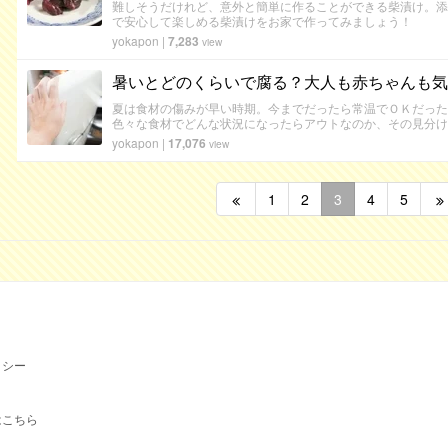
難しそうだけれど、意外と簡単に作ることができる柴漬け。添
で安心して楽しめる柴漬けをお家で作ってみましょう！
yokapon
|
7,283
view
暑いとどのくらいで腐る？大人も赤ちゃんも気
夏は食材の傷みが早い時期。今までだったら常温でＯＫだった
色々な食材でどんな状況になったらアウトなのか、その見分け
yokapon
|
17,076
view
1
2
3
4
5
リシー
はこちら