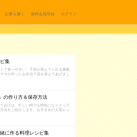
記事を書く
無料会員登録
ログイン
ピ集
くて食べやすい、子供が喜んでくれる素敵
ママの作ったお弁当で花を添えてあげまし
」の作り方＆保存方法
ておけば、忙しい時でも時短になりとって
方法をご紹介します。おすすめの人気レシ
緒に作る料理レシピ集