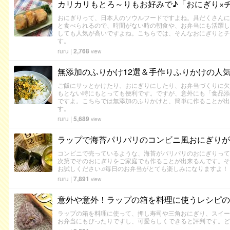
カリカリもとろ～りもお好みで♪「おにぎり×
おにぎりって、日本人のソウルフードですよね。具だくさんに
と食べられるので、時間がない時の朝食や、お弁当にも活躍し
しても人気が高いですよね。こちらでは、そんなおにぎりとチ
す。
ruru
|
2,768
view
無添加のふりかけ12選＆手作りふりかけの人
ご飯にサッとかけたり、おにぎりにしたり、お弁当づくりに欠
もとない時にもとっても便利です。ですが、意外にも「食品添
ですよ。こちらでは無添加のふりかけと、簡単に作ることが出
す。
ruru
|
5,689
view
ラップで海苔パリパリのコンビニ風おにぎりが
コンビニで売っているような、海苔がパリパリのおにぎりって
次第でそのおにぎりをご家庭でも作ることが出来るんです。そ
お試しください♫毎日のお弁当がとても楽しみになりますよ！
ruru
|
7,891
view
意外や意外！ラップの箱を料理に使うレシピの
ラップの箱を料理に使って、押し寿司や三角おにぎり、スイー
お弁当にもぴったりですし、可愛らしくできると評判です。ど