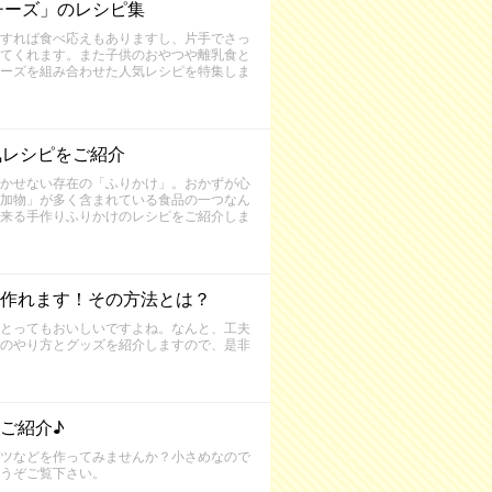
チーズ」のレシピ集
すれば食べ応えもありますし、片手でさっ
てくれます。また子供のおやつや離乳食と
ーズを組み合わせた人気レシピを特集しま
気レシピをご紹介
かせない存在の「ふりかけ」。おかずが心
加物」が多く含まれている食品の一つなん
来る手作りふりかけのレシピをご紹介しま
作れます！その方法とは？
とってもおいしいですよね。なんと、工夫
のやり方とグッズを紹介しますので、是非
ご紹介♪
ツなどを作ってみませんか？小さめなので
うぞご覧下さい。